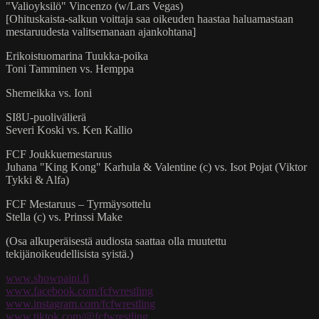
"Valioyksilö" Vincenzo (w/Lars Vegas)
[Ohituskaista-salkun voittaja saa oikeuden haastaa haluamastaan
mestaruudesta valitsemanaan ajankohtana]
Erikoistuomarina Tuukka-poika
Toni Tamminen vs. Hemppa
Shemeikka vs. Ioni
SI8U-puolivälierä
Severi Koski vs. Ken Kallio
FCF Joukkuemestaruus
Juhana "King Kong" Karhula & Valentine (c) vs. Isot Pojat (Viktor
Tykki & Alfa)
FCF Mestaruus – Tyrmäysottelu
Stella (c) vs. Prinssi Make
(Osa alkuperäisestä audiosta saattaa olla muutettu
tekijänoikeudellisista syistä.)
www.showpaini.fi
www.facebook.com/fcfwrestling
www.instagram.com/fcfwrestling
www.tiktok.com/@fcfwrestling