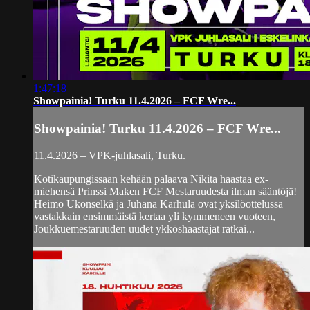
1:47:18
Showpainia! Turku 11.4.2026 – FCF Wre...
Showpainia! Turku 11.4.2026 – FCF Wre...
11.4.2026 – VPK-juhlasali, Turku.
Kotikaupungissaan kehään palaava Nikita haastaa ex-
miehensä Prinssi Maken FCF Mestaruudesta ilman sääntöjä!
Heimo Ukonselkä ja Juhana Karhula ovat yksilöottelussa
vastakkain ensimmäistä kertaa yli kymmeneen vuoteen,
Joukkuemestaruuden uudet ykköshaastajat ratkai...