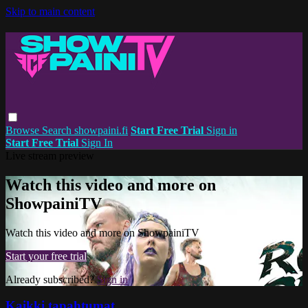
Skip to main content
Browse
Search
showpaini.fi
Start Free Trial
Sign in
Start Free Trial
Sign In
Live stream preview
Watch this video and more on
ShowpainiTV
Watch this video and more on ShowpainiTV
Start your free trial
Already subscribed?
Sign in
Kaikki tapahtumat