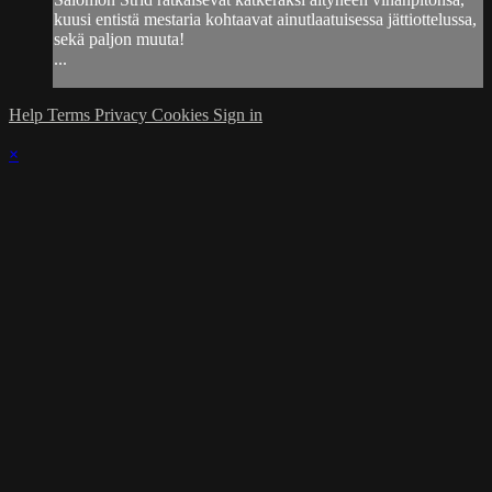
kuusi entistä mestaria kohtaavat ainutlaatuisessa jättiottelussa,
sekä paljon muuta!
...
Help
Terms
Privacy
Cookies
Sign in
×