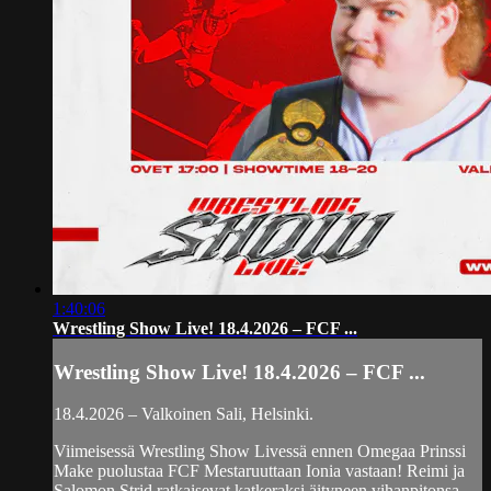
1:40:06
Wrestling Show Live! 18.4.2026 – FCF ...
Wrestling Show Live! 18.4.2026 – FCF ...
18.4.2026 – Valkoinen Sali, Helsinki.
Viimeisessä Wrestling Show Livessä ennen Omegaa Prinssi
Make puolustaa FCF Mestaruuttaan Ionia vastaan! Reimi ja
Salomon Strid ratkaisevat katkeraksi äityneen vihanpitonsa,