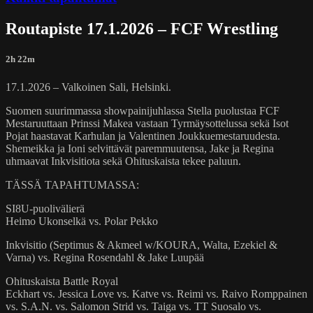
Routapiste 17.1.2026 – FCF Wrestling
2h 22m
17.1.2026 – Valkoinen Sali, Helsinki.
Suomen suurimmassa showpainijuhlassa Stella puolustaa FCF
Mestaruuttaan Prinssi Makea vastaan Tyrmäysottelussa sekä Isot
Pojat haastavat Karhulan ja Valentinen Joukkuemestaruudesta.
Shemeikka ja Ioni selvittävät paremmuutensa, Jake ja Regina
uhmaavat Inkvisitiota sekä Ohituskaista tekee paluun.
TÄSSÄ TAPAHTUMASSA:
SI8U-puolivälierä
Heimo Ukonselkä vs. Polar Pekko
Inkvisitio (Septimus & Akmeel w/KOURA, Walta, Ezekiel &
Varna) vs. Regina Rosendahl & Jake Luupää
Ohituskaista Battle Royal
Eckhart vs. Jessica Love vs. Katve vs. Reimi vs. Raivo Romppainen
vs. S.A.N. vs. Salomon Strid vs. Taiga vs. TT Suosalo vs.