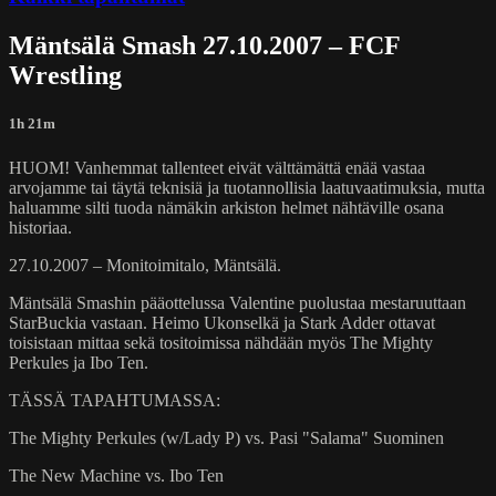
Mäntsälä Smash 27.10.2007 – FCF
Wrestling
1h 21m
HUOM! Vanhemmat tallenteet eivät välttämättä enää vastaa
arvojamme tai täytä teknisiä ja tuotannollisia laatuvaatimuksia, mutta
haluamme silti tuoda nämäkin arkiston helmet nähtäville osana
historiaa.
27.10.2007 – Monitoimitalo, Mäntsälä.
Mäntsälä Smashin pääottelussa Valentine puolustaa mestaruuttaan
StarBuckia vastaan. Heimo Ukonselkä ja Stark Adder ottavat
toisistaan mittaa sekä tositoimissa nähdään myös The Mighty
Perkules ja Ibo Ten.
TÄSSÄ TAPAHTUMASSA:
The Mighty Perkules (w/Lady P) vs. Pasi "Salama" Suominen
The New Machine vs. Ibo Ten