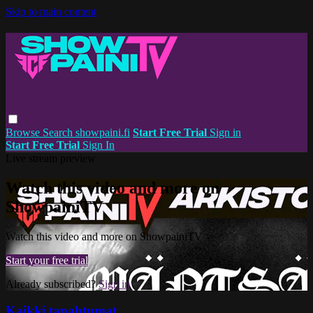
Skip to main content
Browse
Search
showpaini.fi
Start Free Trial
Sign in
Start Free Trial
Sign In
Live stream preview
Watch this video and more on
ShowpainiTV
Watch this video and more on ShowpainiTV
Start your free trial
Already subscribed?
Sign in
Kaikki tapahtumat