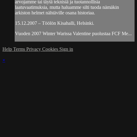
arvojamme tai täytä teknisiä ja tuotannollisia
laatuvaatimuksia, mutta haluamme silti tuoda nämäkin
arkiston helmet nähtäville osana historiaa.
15.12.2007 – Töölön Kisahalli, Helsinki.
Vuoden 2007 Winter Warissa Valentine puolustaa FCF Me...
Help
Terms
Privacy
Cookies
Sign in
×