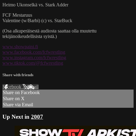
Heimo Ukonselkä vs. Stark Adder
FCF Mestaruus
Valentine (w/Barbi) (c) vs. StarBuck
(Osa alkuperäisestä audiosta saattaa olla muutettu
tekijänoikeudellisista syistä.)
www.showpaini.fi
www.facebook.com/fcfwrestling
www.instagram.com/fcfwrestling
www.tiktok.com/@fcfwrestling
Share with friends
Facebook
X
Email
Share on Facebook
Share on X
Share via Email
Up Next in
2007