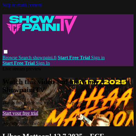
Skip to main content
Browse
Search
showpaini.fi
Start Free Trial
Sign in
Start Free Trial
Sign In
Live stream preview
Watch this video and more on
ShowpainiTV
Watch this video and more on ShowpainiTV
Start your free trial
Already subscribed?
Sign in