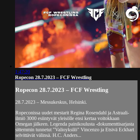
1:47:20
Ropecon 28.7.2023 – FCF Wrestling
Ropecon 28.7.2023 – FCF Wrestling
28.7.2023 – Messukeskus, Helsinki.
Ropeconissa uudet mestarit Regina Rosendahl ja Astraali-
ilmiö 3000 esiintyvät yleisölle ensi kertaa voitokkaan
Omegan jälkeen. Legenda painikoulusta -dokumenttisarjasta
sittemmin tunnetut "Valioyksilö" Vincenzo ja Etsivä Eckhart
selvittävät välinsä. H.C. Anders...