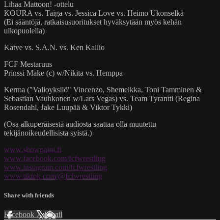
Lihaa Mattoon! -ottelu
KOURA vs. Taiga vs. Jessica Love vs. Heimo Ukonselkä
(Ei sääntöjä, ratkaisusuoritukset hyväksytään myös kehän
ulkopuolella)
Katve vs. S.A.N. vs. Ken Kallio
FCF Mestaruus
Prinssi Make (c) w/Nikita vs. Hemppa
Kerma ("Valioyksilö" Vincenzo, Shemeikka, Toni Tamminen &
Sebastian Vauhkonen w/Lars Vegas) vs. Team Tyrantti (Regina
Rosendahl, Jake Luupää & Viktor Tykki)
(Osa alkuperäisestä audiosta saattaa olla muutettu
tekijänoikeudellisista syistä.)
www.showpaini.fi
www.facebook.com/fcfwrestling
www.instagram.com/fcfwrestling
www.tiktok.com/@fcfwrestling
Share with friends
Facebook
X
Email