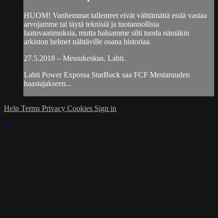
HUOM! Vanhemmat tallenteet eivät välttämättä enää vastaa
arvojamme tai täytä teknisiä ja tuotannollisia
laatuvaatimuksia, mutta haluamme silti tuoda nämäkin
arkiston helmet nähtäville osana historiaa.
27.5.2018 – Messukeskus, Lahti.
Lahti Power Expossa StarBuck saa FCF Mestaruuden
haastajakseen...
Help
Terms
Privacy
Cookies
Sign in
×