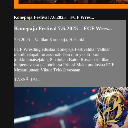
1:48:06
Konepaja Festival 7.6.2025 – FCF Wres...
Konepaja Festival 7.6.2025 – FCF Wres...
7.6.2025 – Vallilan Konepaja, Helsinki.
FCF Wrestling edustaa Konepaja Festivalilla! Vallilan
ulkoilmatapahtumassa nähdään niin yksilö- kuin
joukkuematsejakin, 8 painijan Battle Royal sekä illan
huipentavassa pääottelussa Prinssi Make puolustaa FCF
Mestaruuttaan Viktor Tykkiä vastaan.
TÄSSÄ TAP...