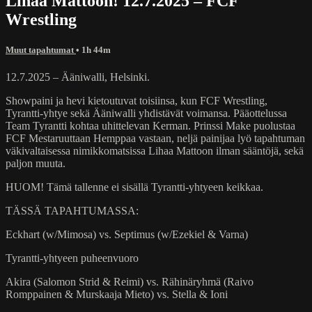
Lihaa Mattoon! 12.7.2025 – FCF
Wrestling
Muut tapahtumat
• 1h 44m
12.7.2025 – Ääniwalli, Helsinki.
Showpaini ja hevi kietoutuvat toisiinsa, kun FCF Wrestling,
Tyrantti-yhtye sekä Ääniwalli yhdistävät voimansa. Pääottelussa
Team Tyrantti kohtaa uhittelevan Kerman. Prinssi Make puolustaa
FCF Mestaruuttaan Hemppaa vastaan, neljä painijaa lyö tapahtuman
väkivaltaisessa nimikkomatsissa Lihaa Mattoon ilman sääntöjä, sekä
paljon muuta.
HUOM! Tämä tallenne ei sisällä Tyrantti-yhtyeen keikkaa.
TÄSSÄ TAPAHTUMASSA:
Eckhart (w/Mimosa) vs. Septimus (w/Ezekiel & Varna)
Tyrantti-yhtyeen puheenvuoro
Akira (Salomon Strid & Reimi) vs. Rähinäryhmä (Raivo
Romppainen & Murskaaja Mieto) vs. Stella & Ioni