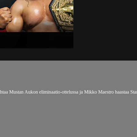
aa Mustan Aukon eliminaatio-ottelussa ja Mikko Maestro haastaa St