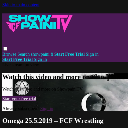
Skip to main content
Browse
Search
showpaini.fi
Start Free Trial
Sign in
Start Free Trial
Sign In
Live stream preview
Watch this video and more on Showpaini
Watch this video and more on ShowpainiTV
Start your free trial
Already subscribed?
Sign in
Omega 25.5.2019 – FCF Wrestling