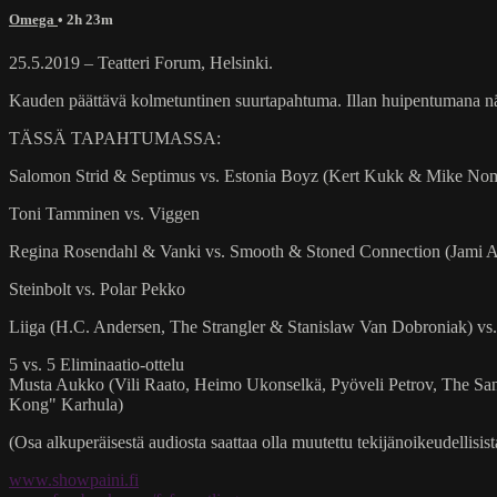
Omega
• 2h 23m
25.5.2019 – Teatteri Forum, Helsinki.
Kauden päättävä kolmetuntinen suurtapahtuma. Illan huipentumana nä
TÄSSÄ TAPAHTUMASSA:
Salomon Strid & Septimus vs. Estonia Boyz (Kert Kukk & Mike No
Toni Tamminen vs. Viggen
Regina Rosendahl & Vanki vs. Smooth & Stoned Connection (Jami 
Steinbolt vs. Polar Pekko
Liiga (H.C. Andersen, The Strangler & Stanislaw Van Dobroniak) v
5 vs. 5 Eliminaatio-ottelu
Musta Aukko (Vili Raato, Heimo Ukonselkä, Pyöveli Petrov, The Sa
Kong" Karhula)
(Osa alkuperäisestä audiosta saattaa olla muutettu tekijänoikeudellisista
www.showpaini.fi