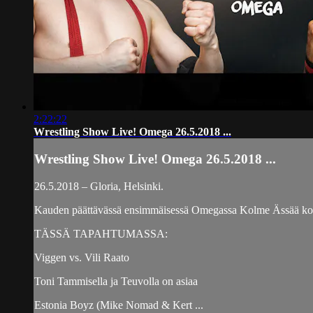
2:22:22
Wrestling Show Live! Omega 26.5.2018 ...
Wrestling Show Live! Omega 26.5.2018 ...
26.5.2018 – Gloria, Helsinki.
Kauden päättävässä ensimmäisessä Omegassa Kolme Ässää koht
TÄSSÄ TAPAHTUMASSA:
Viggen vs. Vili Raato
Toni Tammisella ja Teuvolla on asiaa
Estonia Boyz (Mike Nomad & Kert ...