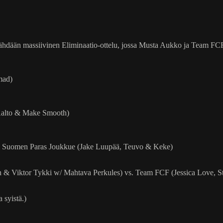
hdään massiivinen Eliminaatio-ottelu, jossa Musta Aukko ja Team FCF 
mad)
Aalto & Make Smooth)
s. Suomen Paras Joukkue (Jake Luupää, Teuvo & Keke)
n & Viktor Tykki w/ Mahtava Perkules) vs. Team FCF (Jessica Love, 
 syistä.)