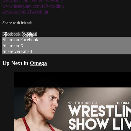
www.facebook.com/fcfwrestling
www.instagram.com/fcfwrestling
www.x.com/fcfwrestling
Share with friends
Facebook
X
Email
Share on Facebook
Share on X
Share via Email
Up Next in
Omega