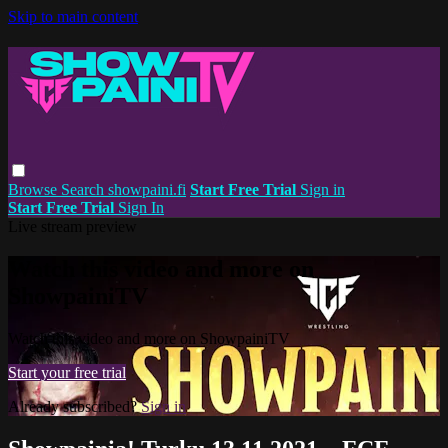
Skip to main content
Browse
Search
showpaini.fi
Start Free Trial
Sign in
Start Free Trial
Sign In
Live stream preview
Watch this video and more on
ShowpainiTV
Watch this video and more on ShowpainiTV
Start your free trial
Already subscribed?
Sign in