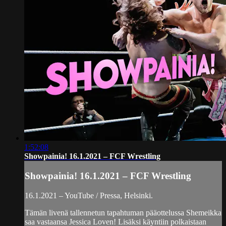
1:52:08
Showpainia! 16.1.2021 – FCF Wrestling
Showpainia! 16.1.2021 – FCF Wrestling
16.1.2021 – YouTube / Pressa, Helsinki.
Tämän livenä tallennetun tapahtuman pääottelussa Shemeikka
saa vastaansa Jessica Loven! Lisäksi käyntiin polkaistaan