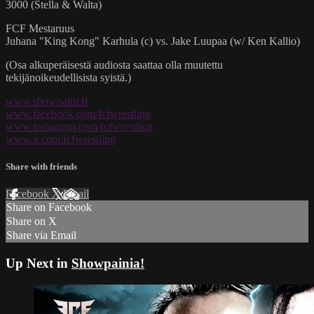
3000 (Stella & Walta)
FCF Mestaruus
Juhana "King Kong" Karhula (c) vs. Jake Luupaa (w/ Ken Kallio)
(Osa alkuperäisestä audiosta saattaa olla muutettu
tekijänoikeudellisista syistä.)
www.showpaini.fi
www.facebook.com/fcfwrestling
www.instagram.com/fcfwrestling
www.x.com/fcfwrestling
Share with friends
Facebook
X
Email
Share on Facebook
Share on X
Share via Email
Up Next in
Showpainia!