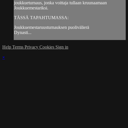
joukkueturnaus, jonka voittaja tullaan kruunaamaan
Joukkuemestariksi.
TÄSSÄ TAPAHTUMASSA:
Joukkuemestaruusturnauksen puolivälierä
Dynasti...
Help
Terms
Privacy
Cookies
Sign in
×