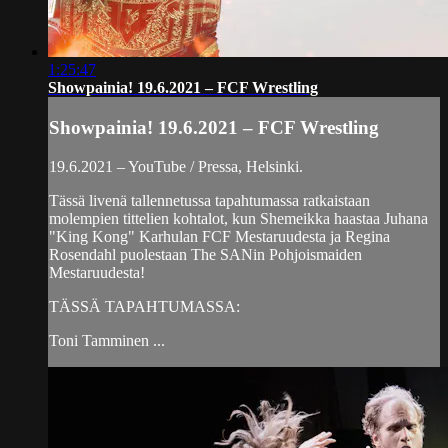
1:25:47
Showpainia! 19.6.2021 – FCF Wrestling
Showpainia! 19.6.2021 – FCF Wrestling
19.6.2021 – YouTube / Pressa, Helsinki.
Tässä livenä tallennetussa tapahtumassa ratkaistaan
molempien tittelien kohtalot, kun Shemeikka haastaa Juhana
"King Kong" Karhulan FCF Mestaruudesta ja Regina
Rosendahl puolestaan The SANin Pohjoismaiden
Mestaruudesta!
TÄSSÄ TAPAHTUMASSA:
Toni Tamminen ...