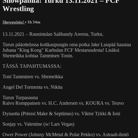
Showpainia! Turku 13.11.2021 – FCF
Wrestling
Showpainia!
• 1h 54m
13.11.2021 – Raunistulan Salibandy Areena, Turku.
Turun pääottelussa kotikaupungin oma poika Jake Luupää haastaa
Juhana "King Kong" Karhulan FCF Mestaruudesta! Lisäksi
Shemeikka kohtaa Tammisen Tonin.
TÄSSÄ TAPAHTUMASSA:
Toni Tamminen vs. Shemeikka
Angel Del Tormenta vs. Nikita
Turun Turpasauna
Raivo Romppainen vs. H.C. Andersen vs. KOURA vs. Teuvo
Dynastia (Prinssi Make & Septimus) vs. Viktor Tykki & Ioni
Sonjay vs. Valentine (w/ Lars Vegas)
Ower Power (Johnny McMetal & Polar Pekko) vs. Astraali-ilmiö