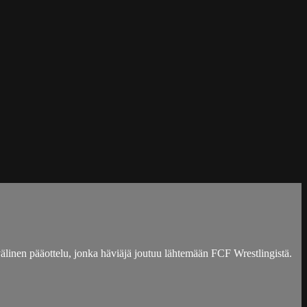
inen pääottelu, jonka häviäjä joutuu lähtemään FCF Wrestlingistä.