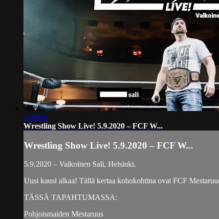
1:46:40
Wrestling Show Live! 5.9.2020 – FCF W...
Wrestling Show Live! 5.9.2020 – FCF W...
5.9.2020 – Valkoinen Sali, Helsinki.
Uusi kausi alkaa! Tällä kertaa kohokohtina ovat FCF Mestaruu
TÄSSÄ TAPAHTUMASSA:
Pohjoismaiden Mestaruus