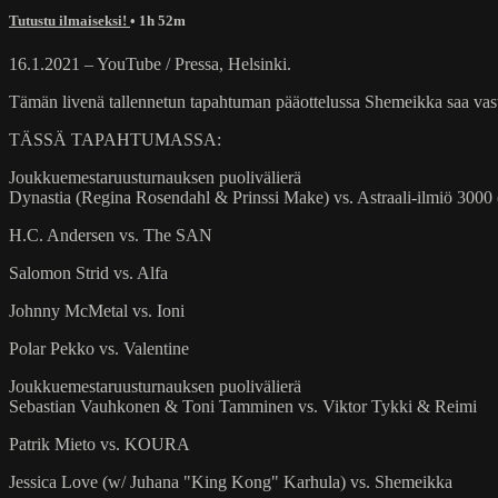
Tutustu ilmaiseksi!
• 1h 52m
16.1.2021 – YouTube / Pressa, Helsinki.
Tämän livenä tallennetun tapahtuman pääottelussa Shemeikka saa vast
TÄSSÄ TAPAHTUMASSA:
Joukkuemestaruusturnauksen puolivälierä
Dynastia (Regina Rosendahl & Prinssi Make) vs. Astraali-ilmiö 3000 
H.C. Andersen vs. The SAN
Salomon Strid vs. Alfa
Johnny McMetal vs. Ioni
Polar Pekko vs. Valentine
Joukkuemestaruusturnauksen puolivälierä
Sebastian Vauhkonen & Toni Tamminen vs. Viktor Tykki & Reimi
Patrik Mieto vs. KOURA
Jessica Love (w/ Juhana "King Kong" Karhula) vs. Shemeikka