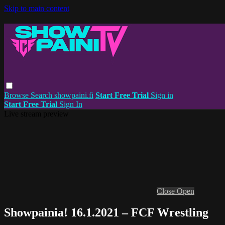
Skip to main content
Browse
Search
showpaini.fi
Start Free Trial
Sign in
Start Free Trial
Sign In
Live stream preview
Close
Open
Showpainia! 16.1.2021 – FCF Wrestling