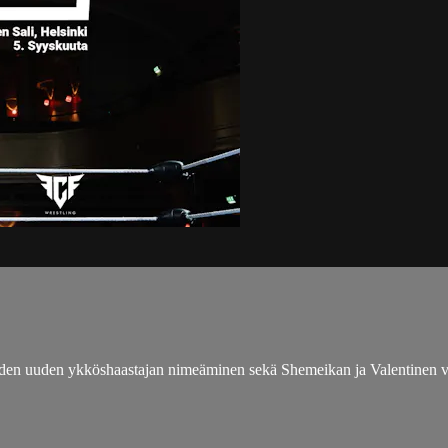
den uuden ykköshaastajan nimeäminen sekä Shemeikan ja Valentinen väl