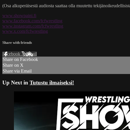
(Osa alkuperäisestä audiosta saattaa olla muutettu tekijänoikeudellisista
www.showpaini.fi
www.facebook.com/fcfwrestling
www.instagram.com/fcfwrestling
www.x.com/fcfwrestling
Share with friends
Facebook
X
Email
Share on Facebook
Share on X
Share via Email
Up Next in
Tutustu ilmaiseksi!