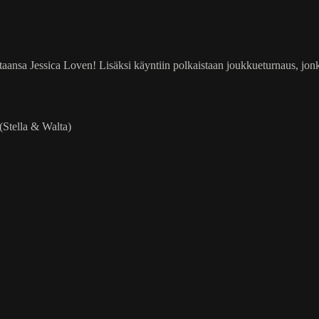
aansa Jessica Loven! Lisäksi käyntiin polkaistaan joukkueturnaus, jon
(Stella & Walta)