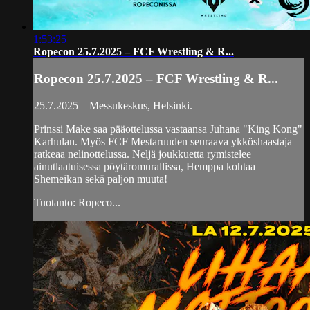
1:53:25
Ropecon 25.7.2025 – FCF Wrestling & R...
Ropecon 25.7.2025 – FCF Wrestling & R...
25.7.2025 – Messukeskus, Helsinki.
Prinssi Make saa pääottelussa vastaansa Juhana "King Kong"
Karhulan. Myös FCF Mestaruuden seuraava ykköshaastaja
ratkeaa nelinottelussa. Neljä joukkuetta rymistelee
ainutlaatuisessa pöytäromurallissa, Hemppa kohtaa
Shemeikan sekä paljon muuta!
Tuotanto: Ropeco...