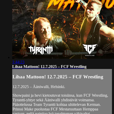
1:44:23
Lihaa Mattoon! 12.7.2025 – FCF Wrestling
Lihaa Mattoon! 12.7.2025 – FCF Wrestling
12.7.2025 – Ääniwalli, Helsinki.
Showpaini ja hevi kietoutuvat toisiinsa, kun FCF Wrestling,
Tyrantti-yhtye sekä Ääniwalli yhdistävät voimansa.
Pääottelussa Team Tyrantti kohtaa uhittelevan Kerman.
Prinssi Make puolustaa FCF Mestaruuttaan Hemppaa
vastaan, neljä painijaa lyö tapahtuman väkivaltai...