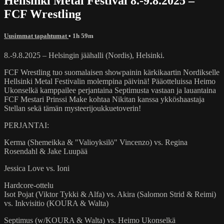
Hellsinki Metal Festival 8.-9.8.2025 –
FCF Wrestling
Uusimmat tapahtumat
• 1h 59m
8.-9.8.2025 – Helsingin jäähalli (Nordis), Helsinki.
FCF Wrestling tuo suomalaisen showpainin kärkikaartin Nordikselle
Hellsinki Metal Festivalin molempina päivinä! Pääotteluissa Heimo
Ukonselkä kamppailee perjantaina Septimusta vastaan ja lauantaina
FCF Mestari Prinssi Make kohtaa Nikitan kanssa ykköshaastaja
Stellan sekä tämän mysteerijoukkuetoverin!
PERJANTAI:
Kerma (Shemeikka & "Valioyksilö" Vincenzo) vs. Regina
Rosendahl & Jake Luupää
Jessica Love vs. Ioni
Hardcore-ottelu
Isot Pojat (Viktor Tykki & Alfa) vs. Akira (Salomon Strid & Reimi)
vs. Inkvisitio (KOURA & Walta)
Septimus (w/KOURA & Walta) vs. Heimo Ukonselkä