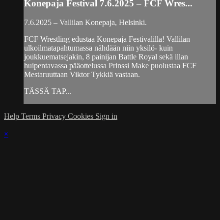
Konepaja Festival 7.6.2025 – FCF Wres...
7.6.2025 – Vallilan Konepaja, Helsinki.
FCF Wrestling edustaa Konepaja Festivalilla! Vallilan
ulkoilmatapahtumassa nähdään niin yksilö- kuin
joukkuematsejakin, 8 painijan Battle Royal sekä illan
huipentavassa pääottelussa Prinssi Make puolustaa FCF
Mestaruuttaan Viktor Tykkiä vastaan.
TÄSSÄ TAP...
Help
Terms
Privacy
Cookies
Sign in
×