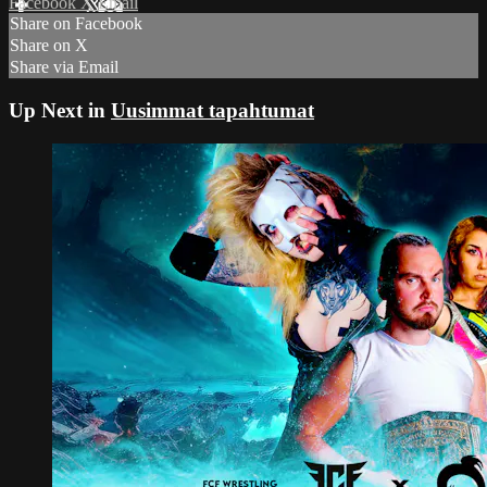
Facebook
X
Email
Share on Facebook
Share on X
Share via Email
Up Next in
Uusimmat tapahtumat