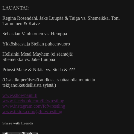
LAUANTAI:
Regina Rosendahl, Jake Luupää & Taiga vs. Shemeikka, Toni
Tamminen & Katve
Sebastian Vauhkonen vs. Hemppa
Ykköshaastaja Stellan puheenvuoro
Hellsinki Metal Mayhem (ei sääntöjä)
Shemeikka vs. Jake Luupää
Prinssi Make & Nikita vs. Stella & ???
(Osa alkuperäisestä audiosta saattaa olla muutettu
tekijänoikeudellisista syistä.)
www.showpaini.fi
www.facebook.com/fcfwrestling
www.instagram.com/fcfwrestling
www.tiktok.com/@fcfwrestling
Share with friends