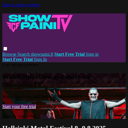
Skip to main content
Browse
Search
showpaini.fi
Start Free Trial
Sign in
Start Free Trial
Sign In
Live stream preview
Watch this video and more on
ShowpainiTV
Watch this video and more on ShowpainiTV
Start your free trial
Already subscribed?
Sign in