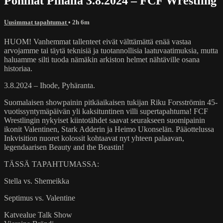
Pöhinät Pihalla 3.8.2024 – FCF Wrestling
Uusimmat tapahtumat
• 2h 6m
HUOM! Vanhemmat tallenteet eivät välttämättä enää vastaa
arvojamme tai täytä teknisiä ja tuotannollisia laatuvaatimuksia, mutta
haluamme silti tuoda nämäkin arkiston helmet nähtäville osana
historiaa.
3.8.2024 – Ihode, Pyhäranta.
Suomalaisen showpainin pitkäaikaisen tukijan Riku Forsströmin 45-
vuotissyntymäpäivän yli kaksituntinen villi supertapahtuma! FCF
Wrestlingin nykyiset kiintotähdet saavat seurakseen suomipainin
ikonit Valentinen, Stark Adderin ja Heimo Ukonselän. Pääottelussa
Inkvisition nuoret kolossit kohtaavat nyt yhteen palaavan,
legendaarisen Beauty and the Beastin!
TÄSSÄ TAPAHTUMASSA:
Stella vs. Shemeikka
Septimus vs. Valentine
Katvealue Talk Show