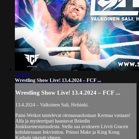
1:42:31
Wrestling Show Live! 13.4.2024 – FCF ...
Wrestling Show Live! 13.4.2024 – FCF ...
13.4.2024 – Valkoinen Sali, Helsinki.
Paini-Weikot taistelevat olemassaolostaan Kermaa vastaan!
Alfa ja mysteeripari haastavat Brändin
Joukkuemestaruudesta. Stella saa avukseen Livvii Gracen
kohdatessaan Inkvisition. Prinssi Make ja King Kong
Karhula iskevät yhteen.