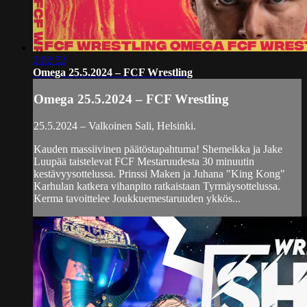
2:02:52
Omega 25.5.2024 – FCF Wrestling
Omega 25.5.2024 – FCF Wrestling
25.5.2024 – Valkoinen Sali, Helsinki.
Kauden massiivinen päätöstapahtuma! Shemeikka ja Jake
Luupää taistelevat FCF Mestaruudesta 30 minuutin
kestävyysottelussa. Prinssi Maken ja Juhana "King Kong"
Karhulan katkera vihanpito ratkaistaan Tyrmäysottelussa.
Kerma tavoittelee Joukkuemestaruuden ykkös...