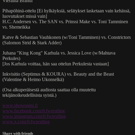
Vieraina Brändi
Pihapöhinä-ottelu [Ei hylkäyksiä, selätykset lasketaan vain kehässä,
luovutukset missä vain]
H.C. Andersen vs. The SAN vs. Prinssi Make vs. Toni Tamminen
vs. Shemeikka
Katve & Sebastian Vauhkonen (w/Toni Tamminen) vs. Constrictors
(Salomon Strid & Stark Adder)
Juhana "King Kong" Karhula vs. Jessica Love (w/Mahtava
Perkules)
[Jos Karhula voittaa, hän saa ottelun Perkulesta vastaan]
Inkvisitio (Septimus & KOURA) vs. Beauty and the Beast
(Valentine & Heimo Ukonselkä)
(Osa alkuperäisestä audiosta saattaa olla muutettu
tekijänoikeudellisista syistä.)
www.showpaini.fi
www.facebook.com/fcfwrestling
www.instagram.com/fcfwrestling
www.x.com/fcfwrestling
Share with friends