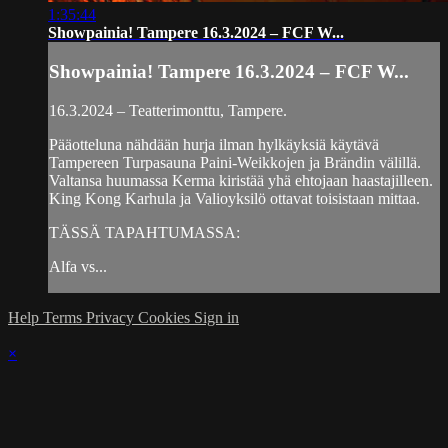
1:35:44
Showpainia! Tampere 16.3.2024 – FCF W...
Showpainia! Tampere 16.3.2024 – FCF W...
16.3.2024 – Teatterimonttu, Tampere.
Pääotteluna nähdään hurja ilman hylkäyksiä käytävä
Tampereen Turpasauna Paini-Weikkojen ja Brändin välillä.
Valtansa huumassa Kerma kiristää yhä ehtojaan haastajilleen.
King Kong Karhula ja Valioyksilö ottavat toisistaan mittaa.
TÄSSÄ TAPAHTUMASSA:
Alfa vs...
Help
Terms
Privacy
Cookies
Sign in
×