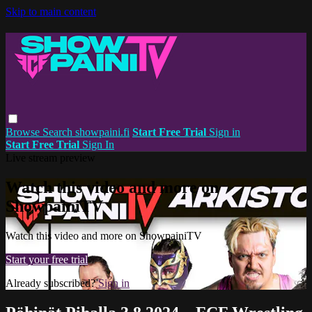
Skip to main content
Browse
Search
showpaini.fi
Start Free Trial
Sign in
Start Free Trial
Sign In
Live stream preview
Watch this video and more on
ShowpainiTV
Watch this video and more on ShowpainiTV
Start your free trial
Already subscribed?
Sign in