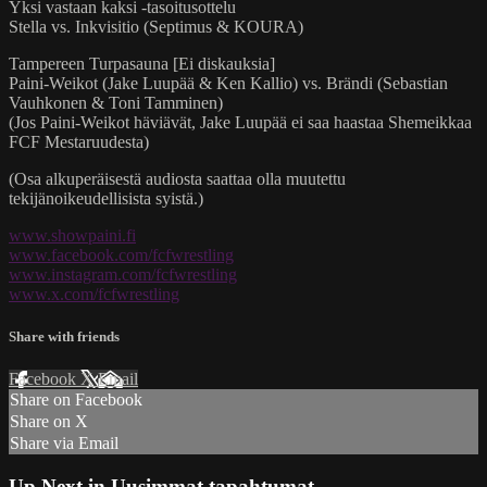
Yksi vastaan kaksi -tasoitusottelu
Stella vs. Inkvisitio (Septimus & KOURA)
Tampereen Turpasauna [Ei diskauksia]
Paini-Weikot (Jake Luupää & Ken Kallio) vs. Brändi (Sebastian
Vauhkonen & Toni Tamminen)
(Jos Paini-Weikot häviävät, Jake Luupää ei saa haastaa Shemeikkaa
FCF Mestaruudesta)
(Osa alkuperäisestä audiosta saattaa olla muutettu
tekijänoikeudellisista syistä.)
www.showpaini.fi
www.facebook.com/fcfwrestling
www.instagram.com/fcfwrestling
www.x.com/fcfwrestling
Share with friends
Facebook
X
Email
Share on Facebook
Share on X
Share via Email
Up Next in
Uusimmat tapahtumat