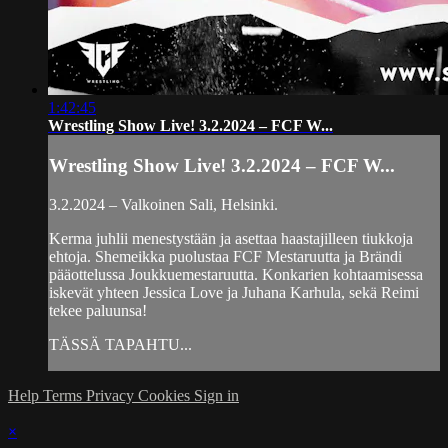
1:42:45
Wrestling Show Live! 3.2.2024 – FCF W...
Wrestling Show Live! 3.2.2024 – FCF W...
3.2.2024 – Valkoinen Sali, Helsinki.
Kerma juhlii menestystään ja asettaa haastajilleen tiukkoja
ehtoja. Shemeikka puolustaa FCF Mestaruutta ja Brändi
pääottelussa Joukkuemestaruutta. Konkarien kohtaamisessa
iskevät yhteen Jessica Love ja Juhana Karhula, sekä Reimi
tekee paluunsa!
TÄSSÄ TAPAHTU...
Help
Terms
Privacy
Cookies
Sign in
×