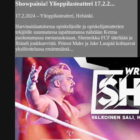
Showpainia! Ylioppilasteatteri 17.2.2...
17.2.2024 – Ylioppilasteatteri, Helsinki.
Harvinaislaatuisessa opiskelijoille ja opiskelijateatterien
tekijöille suunnatussa tapahtumassa nähdään Kerma
puolustamassa mestaruuksiaan, Shemeikka FCF titteliään ja
Brändi joukkuevöitä. Prinssi Make ja Jake Luupää kohtaavat
yksilöottelussa ensimmäistä...