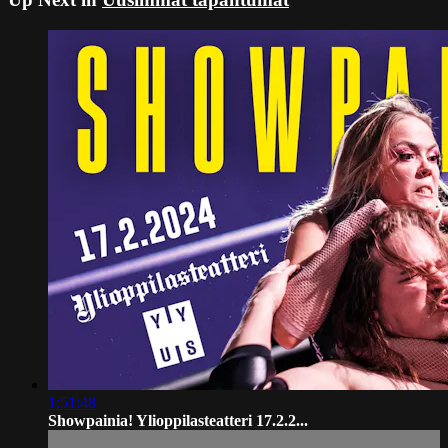
1:51:48
Showpainia! Ylioppilasteatteri 17.2.2...