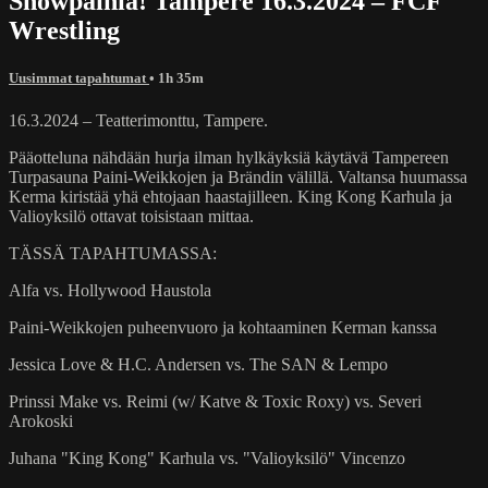
Showpainia! Tampere 16.3.2024 – FCF
Wrestling
Uusimmat tapahtumat
• 1h 35m
16.3.2024 – Teatterimonttu, Tampere.
Pääotteluna nähdään hurja ilman hylkäyksiä käytävä Tampereen
Turpasauna Paini-Weikkojen ja Brändin välillä. Valtansa huumassa
Kerma kiristää yhä ehtojaan haastajilleen. King Kong Karhula ja
Valioyksilö ottavat toisistaan mittaa.
TÄSSÄ TAPAHTUMASSA:
Alfa vs. Hollywood Haustola
Paini-Weikkojen puheenvuoro ja kohtaaminen Kerman kanssa
Jessica Love & H.C. Andersen vs. The SAN & Lempo
Prinssi Make vs. Reimi (w/ Katve & Toxic Roxy) vs. Severi
Arokoski
Juhana "King Kong" Karhula vs. "Valioyksilö" Vincenzo