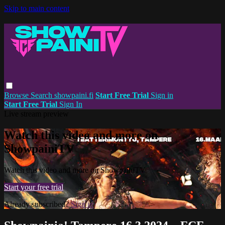
Skip to main content
Browse
Search
showpaini.fi
Start Free Trial
Sign in
Start Free Trial
Sign In
Live stream preview
Watch this video and more on
ShowpainiTV
Watch this video and more on ShowpainiTV
Start your free trial
Already subscribed?
Sign in