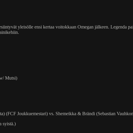
siintyvät yleisölle ensi kertaa voitokkaan Omegan jälkeen. Legenda pai
ainikehiin.
w/ Mutsi)
alta) (FCF Joukkuemestari) vs. Shemeikka & Brändi (Sebastian Vauhk
 syistä.)