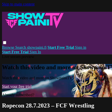
Skip to main content
Browse
Search
showpaini.fi
Start Free Trial
Sign in
Start Free Trial
Sign In
Live stream preview
Watch this video and more on Showpaini
Watch this video and more on ShowpainiTV
Start your free trial
Already subscribed?
Sign in
Ropecon 28.7.2023 – FCF Wrestling