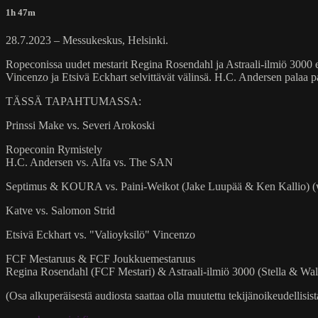
1h 47m
28.7.2023 – Messukeskus, Helsinki.
Ropeconissa uudet mestarit Regina Rosendahl ja Astraali-ilmiö 3000 e
Vincenzo ja Etsivä Eckhart selvittävät välinsä. H.C. Andersen palaa p
TÄSSÄ TAPAHTUMASSA:
Prinssi Make vs. Severi Arokoski
Ropeconin Rymistely
H.C. Andersen vs. Alfa vs. The SAN
Septimus & KOURA vs. Paini-Weikot (Jake Luupää & Ken Kallio) (
Katve vs. Salomon Strid
Etsivä Eckhart vs. "Valioyksilö" Vincenzo
FCF Mestaruus & FCF Joukkuemestaruus
Regina Rosendahl (FCF Mestari) & Astraali-ilmiö 3000 (Stella & W
(Osa alkuperäisestä audiosta saattaa olla muutettu tekijänoikeudellisista