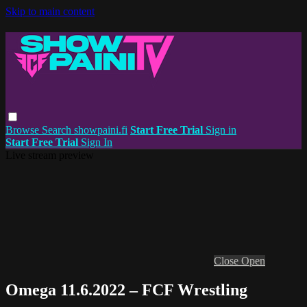
Skip to main content
Browse
Search
showpaini.fi
Start Free Trial
Sign in
Start Free Trial
Sign In
Live stream preview
Close
Open
Omega 11.6.2022 – FCF Wrestling