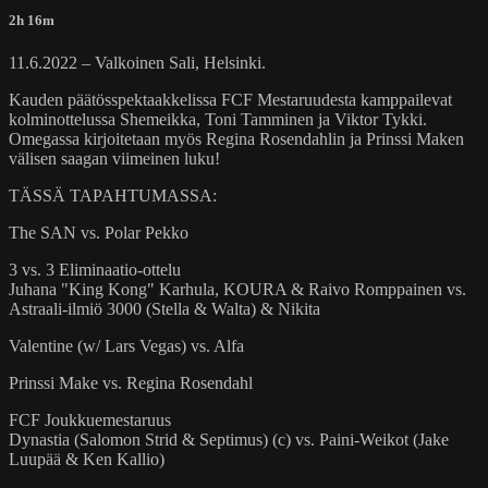
2h 16m
11.6.2022 – Valkoinen Sali, Helsinki.
Kauden päätösspektaakkelissa FCF Mestaruudesta kamppailevat
kolminottelussa Shemeikka, Toni Tamminen ja Viktor Tykki.
Omegassa kirjoitetaan myös Regina Rosendahlin ja Prinssi Maken
välisen saagan viimeinen luku!
TÄSSÄ TAPAHTUMASSA:
The SAN vs. Polar Pekko
3 vs. 3 Eliminaatio-ottelu
Juhana "King Kong" Karhula, KOURA & Raivo Romppainen vs.
Astraali-ilmiö 3000 (Stella & Walta) & Nikita
Valentine (w/ Lars Vegas) vs. Alfa
Prinssi Make vs. Regina Rosendahl
FCF Joukkuemestaruus
Dynastia (Salomon Strid & Septimus) (c) vs. Paini-Weikot (Jake
Luupää & Ken Kallio)