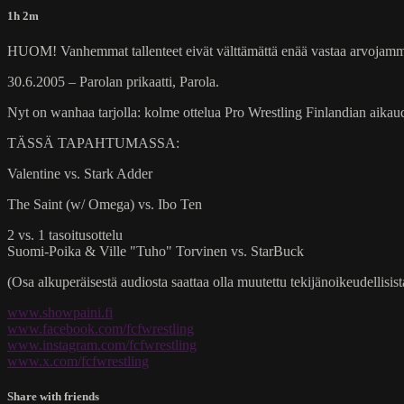
1h 2m
HUOM! Vanhemmat tallenteet eivät välttämättä enää vastaa arvojamme ta
30.6.2005 – Parolan prikaatti, Parola.
Nyt on wanhaa tarjolla: kolme ottelua Pro Wrestling Finlandian aikau
TÄSSÄ TAPAHTUMASSA:
Valentine vs. Stark Adder
The Saint (w/ Omega) vs. Ibo Ten
2 vs. 1 tasoitusottelu
Suomi-Poika & Ville "Tuho" Torvinen vs. StarBuck
(Osa alkuperäisestä audiosta saattaa olla muutettu tekijänoikeudellisista
www.showpaini.fi
www.facebook.com/fcfwrestling
www.instagram.com/fcfwrestling
www.x.com/fcfwrestling
Share with friends