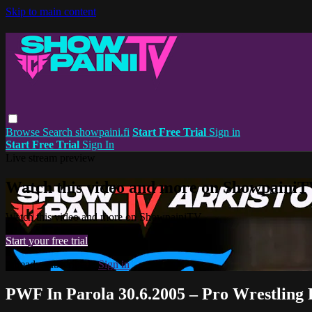
Skip to main content
Browse
Search
showpaini.fi
Start Free Trial
Sign in
Start Free Trial
Sign In
Live stream preview
Watch this video and more on Showpaini
Watch this video and more on ShowpainiTV
Start your free trial
Already subscribed?
Sign in
PWF In Parola 30.6.2005 – Pro Wrestling 