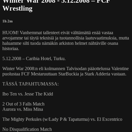
Winter War 2008 - 5.12.2008 – FCF
Wrestling
1h 2m
HUOM! Vanhemmat tallenteet eivät välttämättä enää vastaa
arvojamme tai täytä teknisiä ja tuotannollisia laatuvaatimuksia, mutta
haluamme silti tuoda nämäkin arkiston helmet nähtäville osana
historiaa.
5.12.2008 – Caribia Hotel, Turku.
Winter War 2008:n eli kolmannen Talvisodan pääottelussa Valentine
puolustaa FCF Mestaruuttaan StarBuckia ja Stark Adderia vastaan.
TÄSSÄ TAPAHTUMASSA:
Ibo Ten vs. Jesse The Kidd
2 Out of 3 Falls Match
Aurora vs. Miss Mina
The Mighty Perkules (w/Lady P & Tapaturma) vs. El Excentrico
No Disqualification Match