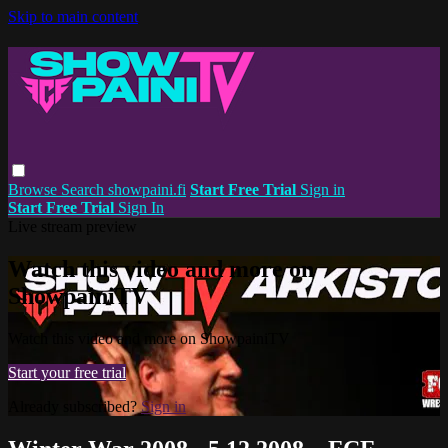
Skip to main content
Browse
Search
showpaini.fi
Start Free Trial
Sign in
Start Free Trial
Sign In
Live stream preview
Watch this video and more on
ShowpainiTV
Watch this video and more on ShowpainiTV
Start your free trial
Already subscribed?
Sign in