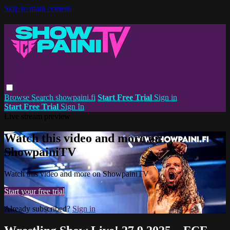
Skip to main content
Browse
Search
showpaini.fi
Start Free Trial
Sign in
Start Free Trial
Sign In
Live stream preview
Watch this video and more on
ShowpainiTV
Watch this video and more on ShowpainiTV
Start your free trial
Already subscribed?
Sign in