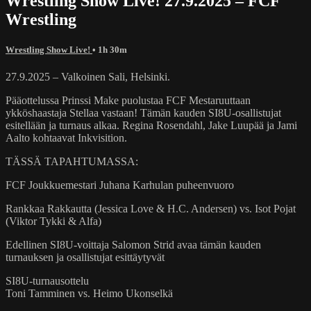
Wrestling Show Live! 27.9.2025 – FCF
Wrestling
Wrestling Show Live!
• 1h 30m
27.9.2025 – Valkoinen Sali, Helsinki.
Pääottelussa Prinssi Make puolustaa FCF Mestaruuttaan
ykköshaastaja Stellaa vastaan! Tämän kauden SI8U-osallistujat
esitellään ja turnaus alkaa. Regina Rosendahl, Jake Luupää ja Jami
Aalto kohtaavat Inkvisition.
TÄSSÄ TAPAHTUMASSA:
FCF Joukkuemestari Juhana Karhulan puheenvuoro
Rankkaa Rakkautta (Jessica Love & H.C. Andersen) vs. Isot Pojat
(Viktor Tykki & Alfa)
Edellinen SI8U-voittaja Salomon Strid avaa tämän kauden
turnauksen ja osallistujat esittäytyvät
SI8U-turnausottelu
Toni Tamminen vs. Heimo Ukonselkä