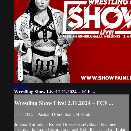
1:32:49
Wrestling Show Live! 2.11.2024 – FCF ...
Wrestling Show Live! 2.11.2024 – FCF ...
2.11.2024 – Pasilan Urheiluhalli, Helsinki.
Juhana Karhula ja Robert Dreissker selvittävät titaanien
taistossa, kuka on Euroopan paras! Brändi haastaa Isot Pojat