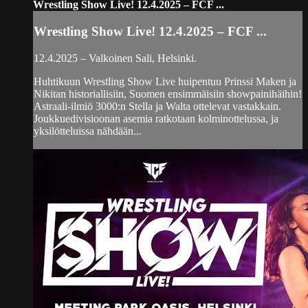
Wrestling Show Live! 12.4.2025 – FCF ...
Wrestling Show Live! 12.4.2025 – FCF ...
12.4.2025 – Valkoinen Sali, Helsinki.
Huhtikuun Wrestling Show Live huipentuu Prinssi Maken ja
Nikitan historiallisiin, Suomen ensimmäisiin showpainihäihin!
Astraali-ilmiö 3000:n Stella ja Walta ottelevat vastakkain.
Joukkuedivisioonan asemia ratkotaan kolminottelussa, ja
yksilötteluissa nähdään...