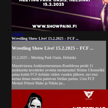
1:34:02
Wrestling Show Live! 15.2.2025 – FCF ...
Wrestling Show Live! 15.2.2025 – FCF ...
15.2.2025 – Meeting Park Oasis, Helsinki.
Massiivisessa Joukkuemestaruus-Rumblessa peräti 11
joukkuetta tavoittelee avointa mestaruutta! Heimo Ukonselkä
palaa kotiin FCF-kehään viiden vuoden jälkeen, nyt ensi
kertaa ilman maskia painivan Stellan parina. Uusi FCF
Mestari Prinssi Make ja Nikita pa...