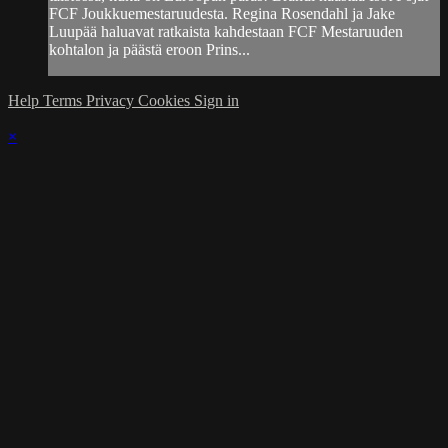
FCF Joukkuemestaruudesta. Regina Rosendahl ja Jake
Luupää haluavat ratkaista kahdestaan FCF Mestaruuden
kohtalon ja päästä eroon Prins...
Help
Terms
Privacy
Cookies
Sign in
×