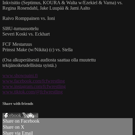
Inkvisitio (Septimus, KOURA & Walta w/Ezekiel & Varna) vs.
Regina Rosendahl, Jake Luupää & Jami Aalto
Raivo Romppainen vs. Ioni
SI8U-turnausottelu
Severi Koski vs. Eckhart
FCF Mestaruus
Prinssi Make (w/Nikita) (c) vs. Stella
(Osa alkuperäisestä audiosta saattaa olla muutettu
tekijänoikeudellisista syistä.)
www.showpaini.fi
www.facebook.com/fcfwrestling
www.instagram.com/fcfwrestling
www.tiktok.com/@fcfwrestling
Share with friends
Facebook
X
Email
Share on Facebook
Share on X
Share via Email