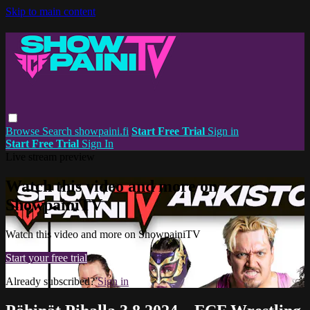
Skip to main content
Browse
Search
showpaini.fi
Start Free Trial
Sign in
Start Free Trial
Sign In
Live stream preview
Watch this video and more on
ShowpainiTV
Watch this video and more on ShowpainiTV
Start your free trial
Already subscribed?
Sign in