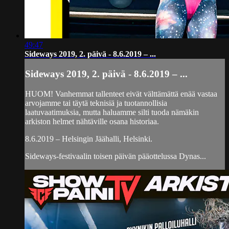
49:47
Sideways 2019, 2. päivä - 8.6.2019 – ...
Sideways 2019, 2. päivä - 8.6.2019 – ...
HUOM! Vanhemmat tallenteet eivät välttämättä enää vastaa
arvojamme tai täytä teknisiä ja tuotannollisia
laatuvaatimuksia, mutta haluamme silti tuoda nämäkin
arkiston helmet nähtäville osana historiaa.
8.6.2019 – Helsingin Jäähalli, Helsinki.
Sideways-festivaalin toisen päivän pääottelussa Dynas...