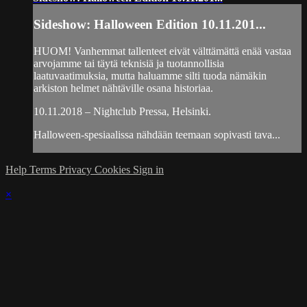
Sideshow: Halloween Edition 10.11.201...
HUOM! Vanhemmat tallenteet eivät välttämättä enää vastaa
arvojamme tai täytä teknisiä ja tuotannollisia
laatuvaatimuksia, mutta haluamme silti tuoda nämäkin
arkiston helmet nähtäville osana historiaa.
10.11.2018 – Nightclub Pressa, Helsinki.
Halloween-spesiaalissa nähdään teemaan sopivasti tava...
Help
Terms
Privacy
Cookies
Sign in
×