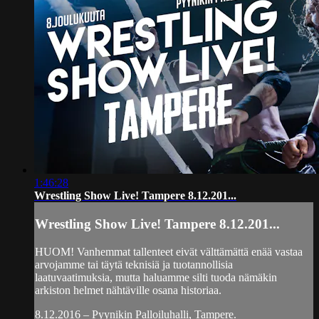
1:46:28
Wrestling Show Live! Tampere 8.12.201...
Wrestling Show Live! Tampere 8.12.201...
HUOM! Vanhemmat tallenteet eivät välttämättä enää vastaa
arvojamme tai täytä teknisiä ja tuotannollisia
laatuvaatimuksia, mutta haluamme silti tuoda nämäkin
arkiston helmet nähtäville osana historiaa.
8.12.2016 – Pyynikin Palloiluhalli, Tampere.