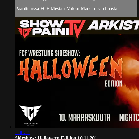
Pääottelussa FCF Mestari Mikko Maestro saa haasta...
1:38:14
Sideshow: Halloween Edition 10.11.201...