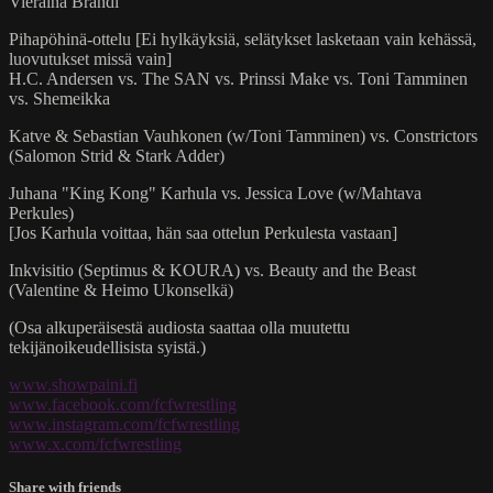
Vieraina Brändi
Pihapöhinä-ottelu [Ei hylkäyksiä, selätykset lasketaan vain kehässä,
luovutukset missä vain]
H.C. Andersen vs. The SAN vs. Prinssi Make vs. Toni Tamminen
vs. Shemeikka
Katve & Sebastian Vauhkonen (w/Toni Tamminen) vs. Constrictors
(Salomon Strid & Stark Adder)
Juhana "King Kong" Karhula vs. Jessica Love (w/Mahtava
Perkules)
[Jos Karhula voittaa, hän saa ottelun Perkulesta vastaan]
Inkvisitio (Septimus & KOURA) vs. Beauty and the Beast
(Valentine & Heimo Ukonselkä)
(Osa alkuperäisestä audiosta saattaa olla muutettu
tekijänoikeudellisista syistä.)
www.showpaini.fi
www.facebook.com/fcfwrestling
www.instagram.com/fcfwrestling
www.x.com/fcfwrestling
Share with friends