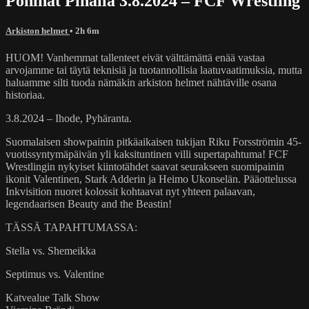
Pöhinät Pihalla 3.8.2024 – FCF Wrestling
Arkiston helmet
• 2h 6m
HUOM! Vanhemmat tallenteet eivät välttämättä enää vastaa
arvojamme tai täytä teknisiä ja tuotannollisia laatuvaatimuksia, mutta
haluamme silti tuoda nämäkin arkiston helmet nähtäville osana
historiaa.
3.8.2024 – Ihode, Pyhäranta.
Suomalaisen showpainin pitkäaikaisen tukijan Riku Forsströmin 45-
vuotissyntymäpäivän yli kaksituntinen villi supertapahtuma! FCF
Wrestlingin nykyiset kiintotähdet saavat seurakseen suomipainin
ikonit Valentinen, Stark Adderin ja Heimo Ukonselän. Pääottelussa
Inkvisition nuoret kolossit kohtaavat nyt yhteen palaavan,
legendaarisen Beauty and the Beastin!
TÄSSÄ TAPAHTUMASSA:
Stella vs. Shemeikka
Septimus vs. Valentine
Katvealue Talk Show