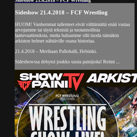
Sideshow 21.4.2018 – FCF Wrestling
Sideshow 21.4.2018 – FCF Wrestling
HUOM! Vanhemmat tallenteet eivät välttämättä enää vastaa
arvojamme tai täytä teknisiä ja tuotannollisia
laatuvaatimuksia, mutta haluamme silti tuoda nämäkin
arkiston helmet nähtäville osana historiaa.
21.4.2018 – Merihaan Pallohalli, Helsinki.
Sideshowssa debytoi joukko uusia painijoita! Reimi ...