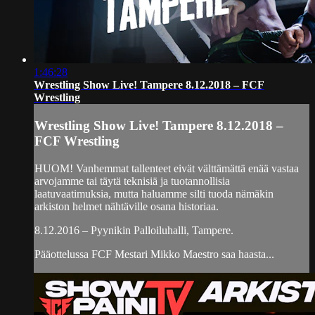
1:46:28
Wrestling Show Live! Tampere 8.12.2018 – FCF
Wrestling
Wrestling Show Live! Tampere 8.12.2018 –
FCF Wrestling
HUOM! Vanhemmat tallenteet eivät välttämättä enää vastaa
arvojamme tai täytä teknisiä ja tuotannollisia
laatuvaatimuksia, mutta haluamme silti tuoda nämäkin
arkiston helmet nähtäville osana historiaa.
8.12.2016 – Pyynikin Palloiluhalli, Tampere.
Pääottelussa FCF Mestari Mikko Maestro saa haasta...