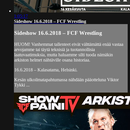
1:05:17
Sideshow 16.6.2018 – FCF Wrestling
Sideshow 16.6.2018 – FCF Wrestling
HUOM! Vanhemmat tallenteet eivät välttämättä enää vastaa
arvojamme tai täytä teknisiä ja tuotannollisia
laatuvaatimuksia, mutta haluamme silti tuoda nämäkin
arkiston helmet nähtäville osana historiaa.
16.6.2018 – Kalasatama, Helsinki.
Kesän ulkoilmatapahtumassa nähdään pääotteluna Viktor
Tykki ...