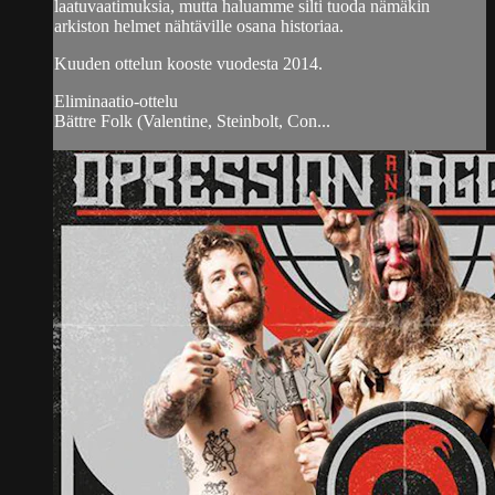
laatuvaatimuksia, mutta haluamme silti tuoda nämäkin
arkiston helmet nähtäville osana historiaa.
Kuuden ottelun kooste vuodesta 2014.
Eliminaatio-ottelu
Bättre Folk (Valentine, Steinbolt, Con...