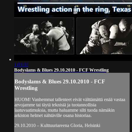
1:03:32
Bodyslams & Blues 29.10.2010 - FCF Wrestling
Bodyslams & Blues 29.10.2010 - FCF
Wrestling
HUOM! Vanhemmat tallenteet eivät välttämättä enää vastaa
arvojamme tai täytä teknisiä ja tuotannollisia
laatuvaatimuksia, mutta haluamme silti tuoda nämäkin
arkiston helmet nähtäville osana historiaa.
29.10.2010 – Kulttuuriareena Gloria, Helsinki