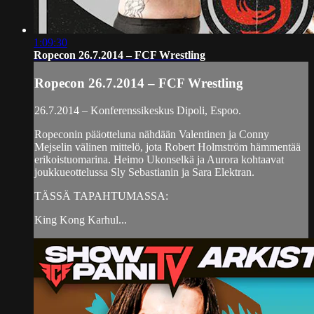
1:09:30
Ropecon 26.7.2014 – FCF Wrestling
Ropecon 26.7.2014 – FCF Wrestling
26.7.2014 – Konferenssikeskus Dipoli, Espoo.
Ropeconin pääotteluna nähdään Valentinen ja Conny
Mejselin välinen mittelö, jota Robert Holmström hämmentää
erikoistuomarina. Heimo Ukonselkä ja Aurora kohtaavat
joukkueottelussa Sly Sebastianin ja Sara Elektran.
TÄSSÄ TAPAHTUMASSA:
King Kong Karhul...