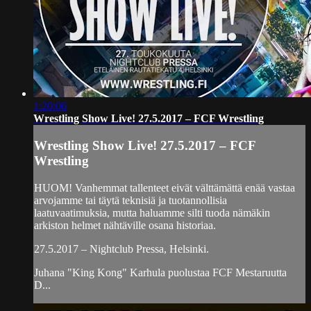
1:20:06
Wrestling Show Live! 27.5.2017 – FCF Wrestling
Wrestling Show Live! 27.5.2017 – FCF
Wrestling
HUOM! Vanhemmat tallenteet eivät välttämättä enää vastaa
arvojamme tai täytä teknisiä ja tuotannollisia
laatuvaatimuksia, mutta haluamme silti tuoda nämäkin
arkiston helmet nähtäville osana historiaa.
27.5.2017 – Nightclub Pressa, Helsinki.
Juhana "King Kong" Karhula puolustaa FCF Mestaruutta
D...