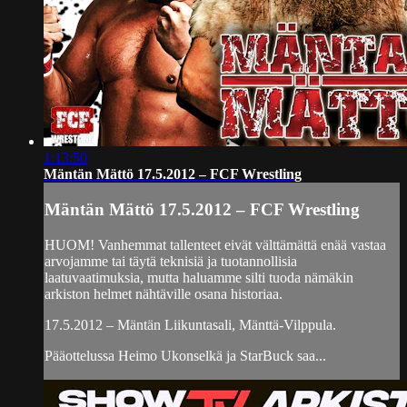
1:13:50
Mäntän Mättö 17.5.2012 – FCF Wrestling
Mäntän Mättö 17.5.2012 – FCF Wrestling
HUOM! Vanhemmat tallenteet eivät välttämättä enää vastaa
arvojamme tai täytä teknisiä ja tuotannollisia
laatuvaatimuksia, mutta haluamme silti tuoda nämäkin
arkiston helmet nähtäville osana historiaa.
17.5.2012 – Mäntän Liikuntasali, Mänttä-Vilppula.
Pääottelussa Heimo Ukonselkä ja StarBuck saa...