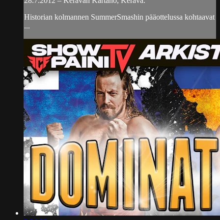
28.7.2012 – Keravan Kartano, Kerava.
Historian kolmannen SummerSmashin pääottelussa kohtaavat
...