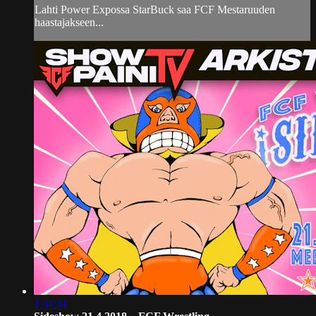
Lahti Power Expossa StarBuck saa FCF Mestaruuden
haastajakseen...
1:34:31