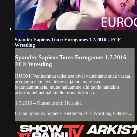
2:38:45
Spandex Sapiens Tour: Eurogames 1.7.2016 – FCF
Wrestling
Spandex Sapiens Tour: Eurogames 1.7.2016 –
FCF Wrestling
HUOM! Vanhemmat tallenteet eivät välttämättä enää vastaa
arvojamme tai täytä teknisiä ja tuotannollisia
laatuvaatimuksia, mutta haluamme silti tuoda nämäkin
arkiston helmet nähtäville osana historiaa.
1.7.2016 – Kansalaistori, Helsinki.
Osana Spandex Sapiens -kiertuetta FCF Wrestling villitsee ...