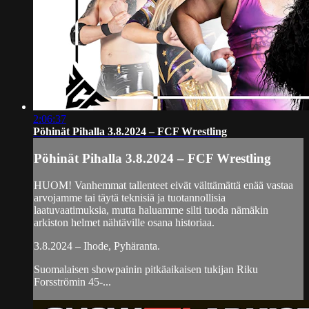
2:06:37
Pöhinät Pihalla 3.8.2024 – FCF Wrestling
Pöhinät Pihalla 3.8.2024 – FCF Wrestling
HUOM! Vanhemmat tallenteet eivät välttämättä enää vastaa
arvojamme tai täytä teknisiä ja tuotannollisia
laatuvaatimuksia, mutta haluamme silti tuoda nämäkin
arkiston helmet nähtäville osana historiaa.
3.8.2024 – Ihode, Pyhäranta.
Suomalaisen showpainin pitkäaikaisen tukijan Riku
Forsströmin 45-...