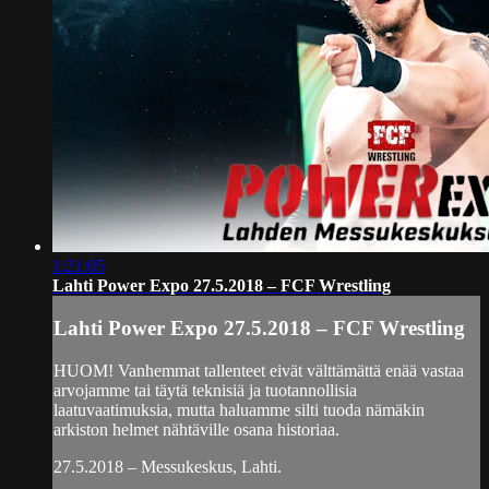
1:21:05
Lahti Power Expo 27.5.2018 – FCF Wrestling
Lahti Power Expo 27.5.2018 – FCF Wrestling
HUOM! Vanhemmat tallenteet eivät välttämättä enää vastaa
arvojamme tai täytä teknisiä ja tuotannollisia
laatuvaatimuksia, mutta haluamme silti tuoda nämäkin
arkiston helmet nähtäville osana historiaa.
27.5.2018 – Messukeskus, Lahti.