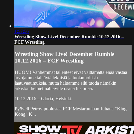
1:57:56
Wrestling Show Live! December Rumble 10.12.2016 –
FCF Wrestling
Wrestling Show Live! December Rumble
10.12.2016 – FCF Wrestling
HUOM! Vanhemmat tallenteet eivät välttämättä enää vastaa
arvojamme tai täytä teknisiä ja tuotannollisia
laatuvaatimuksia, mutta haluamme silti tuoda nämäkin
arkiston helmet nähtäville osana historiaa.
10.12.2016 – Gloria, Helsinki.
Pyöveli Petrov puolustaa FCF Mestaruuttaan Juhana "King
Kong" K...