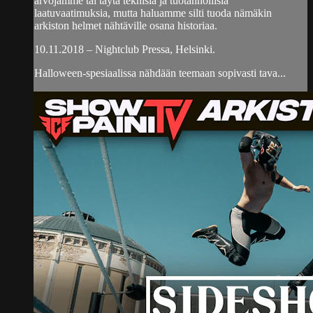
arvojamme tai täytä teknisiä ja tuotannollisia
laatuvaatimuksia, mutta haluamme silti tuoda nämäkin
arkiston helmet nähtäville osana historiaa.
10.11.2018 – Nightclub Pressa, Helsinki.
Halloween-spesiaalissa nähdään teemaan sopivasti tava...