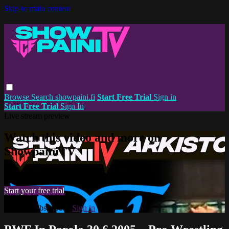
Skip to main content
Browse
Search
showpaini.fi
Start Free Trial
Sign in
Start Free Trial
Sign In
Live stream preview
Watch this video and more on
ShowpainiTV
Watch this video and more on ShowpainiTV
Start your free trial
Already subscribed?
Sign in