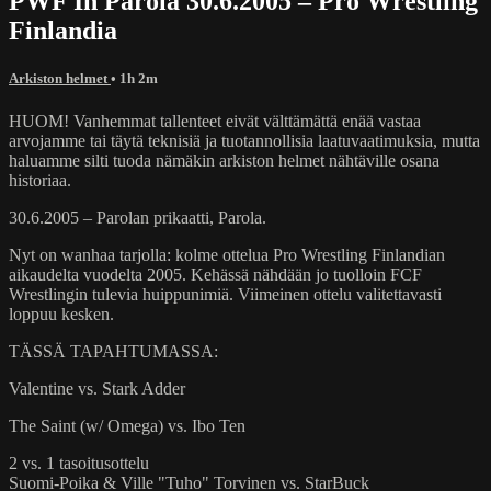
PWF In Parola 30.6.2005 – Pro Wrestling
Finlandia
Arkiston helmet
• 1h 2m
HUOM! Vanhemmat tallenteet eivät välttämättä enää vastaa
arvojamme tai täytä teknisiä ja tuotannollisia laatuvaatimuksia, mutta
haluamme silti tuoda nämäkin arkiston helmet nähtäville osana
historiaa.
30.6.2005 – Parolan prikaatti, Parola.
Nyt on wanhaa tarjolla: kolme ottelua Pro Wrestling Finlandian
aikaudelta vuodelta 2005. Kehässä nähdään jo tuolloin FCF
Wrestlingin tulevia huippunimiä. Viimeinen ottelu valitettavasti
loppuu kesken.
TÄSSÄ TAPAHTUMASSA:
Valentine vs. Stark Adder
The Saint (w/ Omega) vs. Ibo Ten
2 vs. 1 tasoitusottelu
Suomi-Poika & Ville "Tuho" Torvinen vs. StarBuck