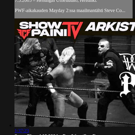
7.5.2005 – Helsingin Urheilutalo, Helsinki.
PWF-aikakauden Mayday 2:ssa maailmantähti Steve Co...
1:37:23