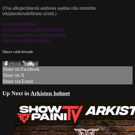
(Osa alkuperäisestä audiosta saattaa olla muutettu
tekijänoikeudellisista syistä.)
www.showpaini.fi
www.facebook.com/fcfwrestling
www.instagram.com/fcfwrestling
www.x.com/fcfwrestling
Share with friends
Facebook
X
Email
Share on Facebook
Share on X
Share via Email
Up Next in
Arkiston helmet