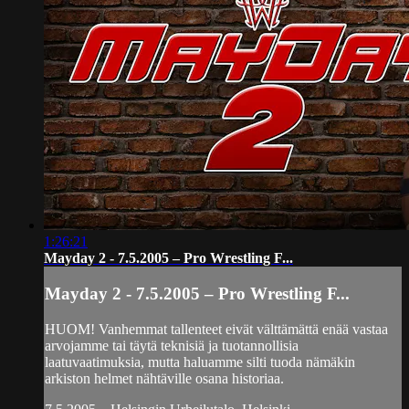
1:26:21
Mayday 2 - 7.5.2005 – Pro Wrestling F...
Mayday 2 - 7.5.2005 – Pro Wrestling F...
HUOM! Vanhemmat tallenteet eivät välttämättä enää vastaa
arvojamme tai täytä teknisiä ja tuotannollisia
laatuvaatimuksia, mutta haluamme silti tuoda nämäkin
arkiston helmet nähtäville osana historiaa.