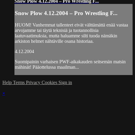
Snow Plow 4.12.2004 – Pro Wrestling F...
Snow Plow 4.12.2004 – Pro Wrestling F...
HUOM! Vanhemmat tallenteet eivät välttämättä enää vastaa
arvojamme tai täytä teknisiä ja tuotannollisia
laatuvaatimuksia, mutta haluamme silti tuoda nämäkin
arkiston helmet nähtäville osana historiaa.
4.12.2004
Suomipainin varhaisen PWF-aikakauden seitsemän matsin
mähinät! Pääottelussa maailman...
Help
Terms
Privacy
Cookies
Sign in
×