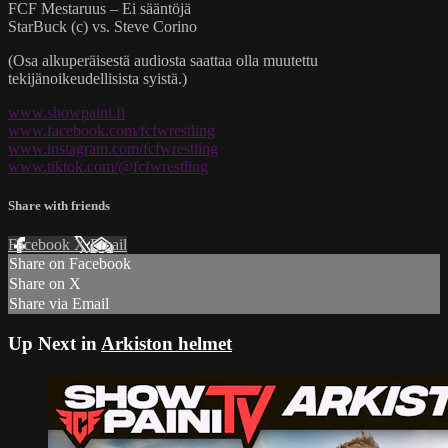
FCF Mestaruus – Ei sääntöjä
StarBuck (c) vs. Steve Corino
(Osa alkuperäisestä audiosta saattaa olla muutettu
tekijänoikeudellisista syistä.)
www.showpaini.fi
www.facebook.com/fcfwrestling
www.instagram.com/fcfwrestling
www.tiktok.com/@fcfwrestling
Share with friends
Facebook
X
Email
Share on Facebook
Share on X
Share via Email
Up Next in
Arkiston helmet