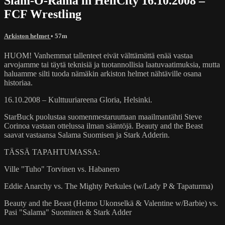
Slam-O-Rama in HellCity 16.10.2008 –
FCF Wrestling
Arkiston helmet
• 57m
HUOM! Vanhemmat tallenteet eivät välttämättä enää vastaa
arvojamme tai täytä teknisiä ja tuotannollisia laatuvaatimuksia, mutta
haluamme silti tuoda nämäkin arkiston helmet nähtäville osana
historiaa.
16.10.2008 – Kulttuuriareena Gloria, Helsinki.
StarBuck puolustaa suomenmestaruuttaan maailmantähti Steve
Corinoa vastaan ottelussa ilman sääntöjä. Beauty and the Beast
saavat vastaansa Salama Suomisen ja Stark Adderin.
TÄSSÄ TAPAHTUMASSA:
Ville "Tuho" Torvinen vs. Habanero
Eddie Anarchy vs. The Mighty Perkules (w/Lady P & Tapaturma)
Beauty and the Beast (Heimo Ukonselkä & Valentine w/Barbie) vs.
Pasi "Salama" Suominen & Stark Adder