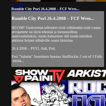
1:34:30
Rumble City Pori 26.4.2008 – FCF Wres...
Rumble City Pori 26.4.2008 – FCF Wres...
HUOM! Vanhemmat tallenteet eivät välttämättä enää vastaa
arvojamme tai täytä teknisiä ja tuotannollisia
laatuvaatimuksia, mutta haluamme silti tuoda nämäkin
arkiston helmet nähtäville osana historiaa.
26.4.2008 – PSYL-Sali, Pori.
Pasi "Salama" Suominen haastaa StarBuckin 2 out of 3 Falls
-mesta...