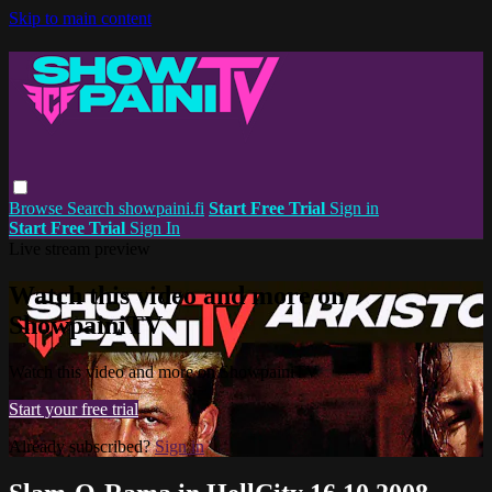
Skip to main content
Browse
Search
showpaini.fi
Start Free Trial
Sign in
Start Free Trial
Sign In
Live stream preview
Watch this video and more on
ShowpainiTV
Watch this video and more on ShowpainiTV
Start your free trial
Already subscribed?
Sign in