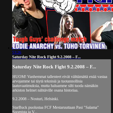
53:26
Saturday Nite Rock Fight 9.2.2008 – F...
Saturday Nite Rock Fight 9.2.2008 – F...
HUOM! Vanhemmat tallenteet eivät välttämättä enää vastaa
arvojamme tai täytä teknisiä ja tuotannollisia
laatuvaatimuksia, mutta haluamme silti tuoda nämäkin
arkiston helmet nähtäville osana historiaa.
9.2.2008 – Nosturi, Helsinki.
StarBuck puolustaa FCF Mestaruuttaan Pasi "Salama"
Suomista ja V...