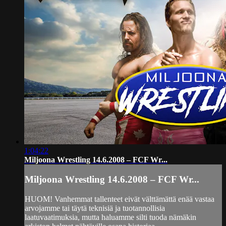
1:04:22
Miljoona Wrestling 14.6.2008 – FCF Wr...
Miljoona Wrestling 14.6.2008 – FCF Wr...
HUOM! Vanhemmat tallenteet eivät välttämättä enää vastaa
arvojamme tai täytä teknisiä ja tuotannollisia
laatuvaatimuksia, mutta haluamme silti tuoda nämäkin