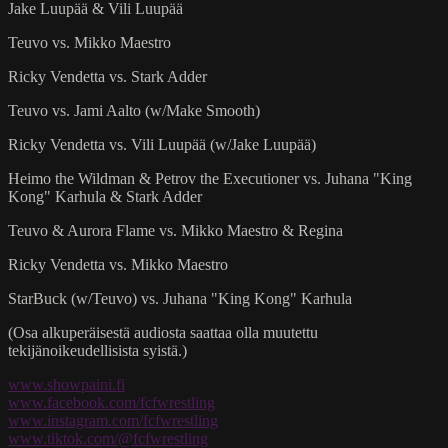
Jake Luupää & Vili Luupää
Teuvo vs. Mikko Maestro
Ricky Vendetta vs. Stark Adder
Teuvo vs. Jami Aalto (w/Make Smooth)
Ricky Vendetta vs. Vili Luupää (w/Jake Luupää)
Heimo the Wildman & Petrov the Executioner vs. Juhana "King
Kong" Karhula & Stark Adder
Teuvo & Aurora Flame vs. Mikko Maestro & Regina
Ricky Vendetta vs. Mikko Maestro
StarBuck (w/Teuvo) vs. Juhana "King Kong" Karhula
(Osa alkuperäisestä audiosta saattaa olla muutettu
tekijänoikeudellisista syistä.)
www.showpaini.fi
www.facebook.com/fcfwrestling
www.instagram.com/fcfwrestling
www.tiktok.com/@fcfwrestling