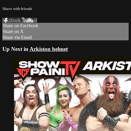
Share with friends
Facebook
X
Email
Share on Facebook
Share on X
Share via Email
Up Next in
Arkiston helmet