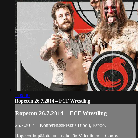
1:09:30
Ropecon 26.7.2014 – FCF Wrestling
Ropecon 26.7.2014 – FCF Wrestling
26.7.2014 – Konferenssikeskus Dipoli, Espoo.
Ropeconin pääotteluna nähdään Valentinen ja Conny