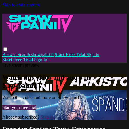
Skip to main content
Browse
Search
showpaini.fi
Start Free Trial
Sign in
Start Free Trial
Sign In
Live stream preview
Watch this video and more on
ShowpainiTV
Watch this video and more on ShowpainiTV
Start your free trial
Already subscribed?
Sign in