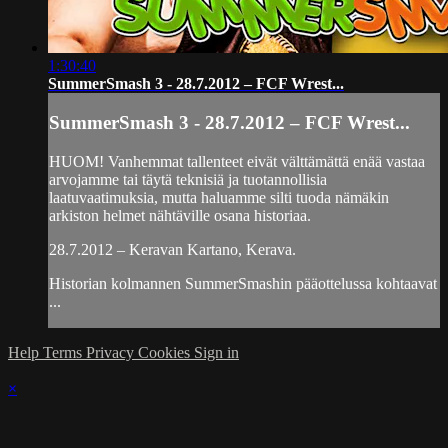
1:30:40
SummerSmash 3 - 28.7.2012 – FCF Wrest...
SummerSmash 3 - 28.7.2012 – FCF Wrest...
HUOM! Vanhemmat tallenteet eivät välttämättä enää vastaa
arvojamme tai täytä teknisiä ja tuotannollisia
laatuvaatimuksia, mutta haluamme silti tuoda nämäkin
arkiston helmet nähtäville osana historiaa.
28.7.2012 – Keravan Kartano, Kerava.
Historian kolmannen SummerSmashin pääottelussa kohtaavat
...
Help
Terms
Privacy
Cookies
Sign in
×