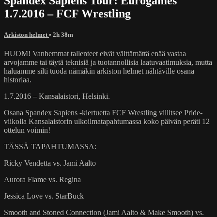
Spandex Sapiens Tour: Eurogames
1.7.2016 – FCF Wrestling
Arkiston helmet
• 2h 38m
HUOM! Vanhemmat tallenteet eivät välttämättä enää vastaa
arvojamme tai täytä teknisiä ja tuotannollisia laatuvaatimuksia, mutta
haluamme silti tuoda nämäkin arkiston helmet nähtäville osana
historiaa.
1.7.2016 – Kansalaistori, Helsinki.
Osana Spandex Sapiens -kiertuetta FCF Wrestling villitsee Pride-
viikolla Kansalaistorin ulkoilmatapahtumassa koko päivän peräti 12
ottelun voimin!
TÄSSÄ TAPAHTUMASSA:
Ricky Vendetta vs. Jami Aalto
Aurora Flame vs. Regina
Jessica Love vs. StarBuck
Smooth and Stoned Connection (Jami Aalto & Make Smooth) vs.