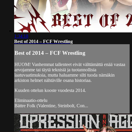
1:34:18
Best of 2014 – FCF Wrestling
Best of 2014 – FCF Wrestling
HUOM! Vanhemmat tallenteet eivät välttämättä enää vastaa
arvojamme tai täytä teknisiä ja tuotannollisia
laatuvaatimuksia, mutta haluamme silti tuoda nämäkin
arkiston helmet nähtäville osana historiaa.
Kuuden ottelun kooste vuodesta 2014.
Eliminaatio-ottelu
Bättre Folk (Valentine, Steinbolt, Con...