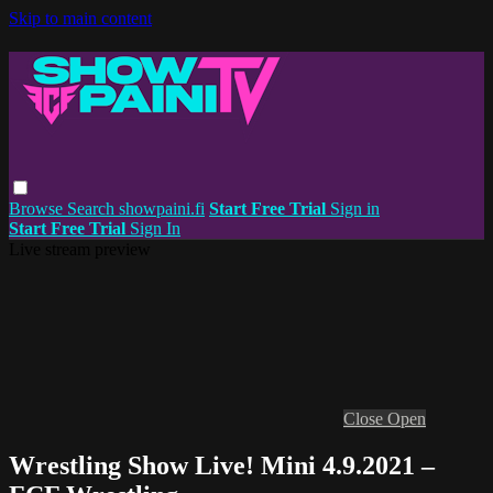
Skip to main content
Browse
Search
showpaini.fi
Start Free Trial
Sign in
Start Free Trial
Sign In
Live stream preview
Close
Open
Wrestling Show Live! Mini 4.9.2021 –