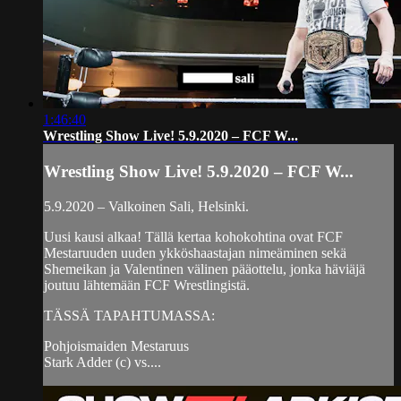
1:46:40
Wrestling Show Live! 5.9.2020 – FCF W...
Wrestling Show Live! 5.9.2020 – FCF W...
5.9.2020 – Valkoinen Sali, Helsinki.
Uusi kausi alkaa! Tällä kertaa kohokohtina ovat FCF
Mestaruuden uuden ykköshaastajan nimeäminen sekä
Shemeikan ja Valentinen välinen pääottelu, jonka häviäjä
joutuu lähtemään FCF Wrestlingistä.
TÄSSÄ TAPAHTUMASSA:
Pohjoismaiden Mestaruus
Stark Adder (c) vs....