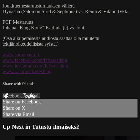
Joukkuemestaruusturnauksen välierä
Dynastia (Salomon Strid & Septimus) vs. Reimi & Viktor Tykki
FCF Mestaruus
Juhana "King Kong" Karhula (c) vs. Ioni
(Osa alkuperäisestä audiosta saattaa olla muutettu
tekijänoikeudellisista syistä.)
www.showpaini.fi
www.facebook.com/fcfwrestling
www.instagram.com/fcfwrestling
www.x.com/fcfwrestling
Share with friends
Facebook
X
Email
Share on Facebook
Share on X
Share via Email
Up Next in
Tutustu ilmaiseksi!