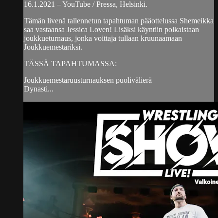
16.1.2021 – YouTube / Pressa, Helsinki.
Tämän livenä tallennetun tapahtuman pääottelussa Shemeikka
saa vastaansa Jessica Loven! Lisäksi käyntiin polkaistaan
joukkueturnaus, jonka voittaja tullaan kruunaamaan
Joukkuemestariksi.
TÄSSÄ TAPAHTUMASSA:
Joukkuemestaruusturnauksen puolivälierä
Dynasti...