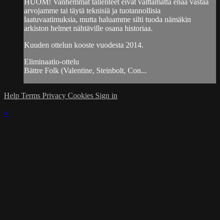
HUOM! Vanhemmat tallenteet eivät välttämättä enää vastaa
arvojamme tai täytä teknisiä ja tuotannollisia
laatuvaatimuksia, mutta haluamme silti tuoda nämäkin
arkiston helmet nähtäville osana historiaa.
Kuuden ottelun kooste vuodesta 2014.
Eliminaatio-ottelu
Bättre Folk (Valentine, Steinbolt, Con...
Help
Terms
Privacy
Cookies
Sign in
×