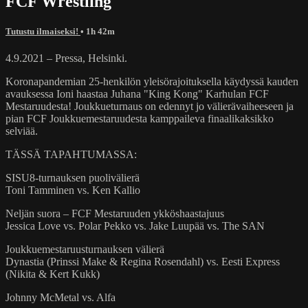
FCF Wrestling
Tutustu ilmaiseksi!
• 1h 42m
4.9.2021 – Pressa, Helsinki.
Koronapandemian 25-henkilön yleisörajoituksella käydyssä kauden
avauksessa Ioni haastaa Juhana "King Kong" Karhulan FCF
Mestaruudesta! Joukkueturnaus on edennyt jo välierävaiheeseen ja
pian FCF Joukkuemestaruudesta kamppaileva finaalikaksikko
selviää.
TÄSSÄ TAPAHTUMASSA:
SISU8-turnauksen puolivälierä
Toni Tamminen vs. Ken Kallio
Neljän suora – FCF Mestaruuden ykköshaastajuus
Jessica Love vs. Polar Pekko vs. Jake Luupää vs. The SAN
Joukkuemestaruusturnauksen välierä
Dynastia (Prinssi Make & Regina Rosendahl) vs. Eesti Express
(Nikita & Kert Kukk)
Johnny McMetal vs. Alfa