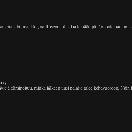
supertapahtuma! Regina Rosendahl palaa kehään pitkän loukkaantumise
Roxy
a häviäjä eliminoituu, minkä jälkeen uusi painija tulee kehävuoroon. Näi