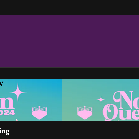
TV
ing