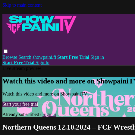
Skip to main content
Browse
Search
showpaini.fi
Start Free Trial
Sign in
Start Free Trial
Sign In
Live stream preview
Watch this video and more on Showpaini
Watch this video and more on ShowpainiTV
Start your free trial
Already subscribed?
Sign in
Northern Queens 12.10.2024 – FCF Wrestl