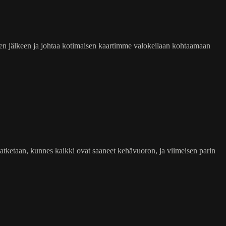
n jälkeen ja johtaa kotimaisen kaartimme valokeilaan kohtaamaan
n jatketaan, kunnes kaikki ovat saaneet kehävuoron, ja viimeisen parin