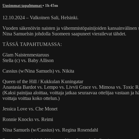
Uusimmat tapahtumat
• 1h 45m
12.10.2024 – Valkoinen Sali, Helsinki.
Vuoden säkenöivin naisten ja vähemmistöpainijoiden kansainvälinen 
Nina Samuelsin johdolla Suomeen saapuneet vierailevat tähdet.
TÄSSÄ TAPAHTUMASSA:
Glam Naistenmestaruus
Stella (c) vs. Baby Allison
Cassius (w/Nina Samuels) vs. Nikita
Queen of the Hill / Kukkulan Kuningatar
Anastasia Bardot vs. Lempo vs. Livvii Grace vs. Mimosa vs. Toxic 
(Kaksi painijaa aloittaa, voittaja jatkaa seuraavaa ottelijaa vastaan j
voittaja voittaa koko ottelun.)
Jessica Love vs. Che Monet
Ronnie Knocks vs. Reimi
Nina Samuels (w/Cassius) vs. Regina Rosendahl