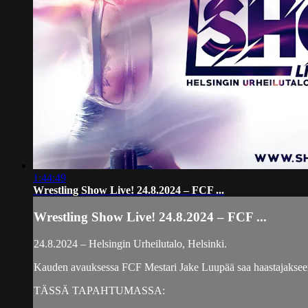
1:44:49
Wrestling Show Live! 24.8.2024 – FCF ...
Wrestling Show Live! 24.8.2024 – FCF ...
24.8.2024 – Helsingin Urheilutalo, Helsinki.
Kauden avauksessa FCF Mestari Jake Luupää saa haastajakseen P
TÄSSÄ TAPAHTUMASSA: