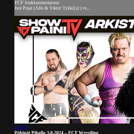
FCF Joukkuemestaruus
Isot Pojat (Alfa & Viktor Tykki) (c) vs...
2:06:37
Pöhinät Pihalla 3.8.2024 – FCF Wrestling