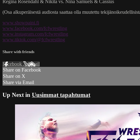
Regina Rosendahl & Nikita vs. Nina Samuels & Cassius
(Osa alkuperäisestä audiosta saattaa olla muutettu tekijänoikeudellisista
www.showpaini.fi
www.facebook.com/fcfwrestling
www.instagram.com/fcfwrestling
www.tiktok.com/@fcfwrestling
Share with friends
Facebook
X
Email
Share on Facebook
Share on X
Share via Email
Up Next in
Uusimmat tapahtumat