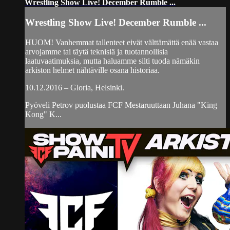
Wrestling Show Live! December Rumble ...
Wrestling Show Live! December Rumble ...
HUOM! Vanhemmat tallenteet eivät välttämättä enää vastaa
arvojamme tai täytä teknisiä ja tuotannollisia
laatuvaatimuksia, mutta haluamme silti tuoda nämäkin
arkiston helmet nähtäville osana historiaa.
10.12.2016 – Gloria, Helsinki.
Pyöveli Petrov puolustaa FCF Mestaruuttaan Juhana "King
Kong" K...