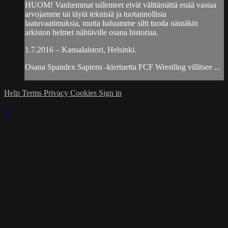
HUOM! Vanhemmat tallenteet eivät välttämättä enää vastaa
arvojamme tai täytä teknisiä ja tuotannollisia
laatuvaatimuksia, mutta haluamme silti tuoda nämäkin
arkiston helmet nähtäville osana historiaa.
1.7.2016 – Kansalaistori, Helsinki.
Osana Spandex Sapiens -kiertuetta FCF Wrestling villitsee ...
Help
Terms
Privacy
Cookies
Sign in
×