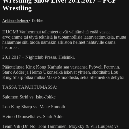
Wrestling Show Live! 20.1.2017 – FCF
Wrestling
Arkiston helmet
• 1h 49m
HUOM! Vanhemmat tallenteet eivät välttämättä enää vastaa
arvojamme tai täytä teknisiä ja tuotannollisia laatuvaatimuksia, mutta
haluamme silti tuoda nämäkin arkiston helmet nähtäville osana
historiaa.
20.1.2017 – Nightclub Pressa, Helsinki.
Pääottelussa King Kong Karhula saa vastaansa Pyöveli Petrovin.
Stark Adder ja Heimo Ukonselkä iskevät yhteen, skottitähti Lou
King Sharp ottaa mittaa Make Smoothista, sekä Shemeikka debytoi.
TÄSSÄ TAPAHTUMASSA:
Salomon Strid vs. Isku-Jokke
Lou King Sharp vs. Make Smooth
Heimo Ukonselkä vs. Stark Adder
Team Vili (Dr. No, Toni Tamminen, Möykky & Vili Luupää) vs.