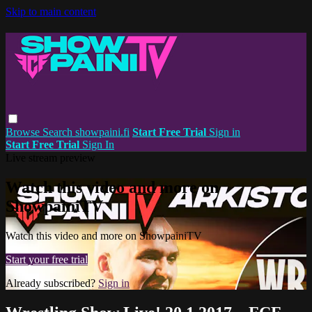
Skip to main content
Browse
Search
showpaini.fi
Start Free Trial
Sign in
Start Free Trial
Sign In
Live stream preview
Watch this video and more on
ShowpainiTV
Watch this video and more on ShowpainiTV
Start your free trial
Already subscribed?
Sign in