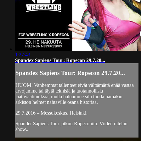
1:27:43
Spandex Sapiens Tour: Ropecon 29.7.20...
Spandex Sapiens Tour: Ropecon 29.7.20...
HUOM! Vanhemmat tallenteet eivät välttämättä enää vastaa
arvojamme tai täytä teknisiä ja tuotannollisia
laatuvaatimuksia, mutta haluamme silti tuoda nämäkin
arkiston helmet nähtäville osana historiaa.
29.7.2016 – Messukeskus, Helsinki.
Spander Sapiens Tour jatkuu Ropeconiin. Viiden ottelun
show...