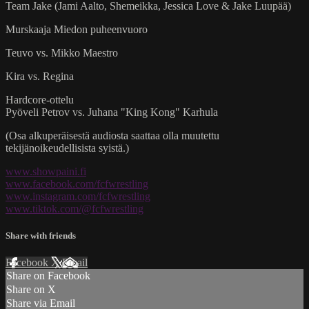
Team Jake (Jami Aalto, Shemeikka, Jessica Love & Jake Luupää)
Murskaaja Miedon puheenvuoro
Teuvo vs. Mikko Maestro
Kira vs. Regina
Hardcore-ottelu
Pyöveli Petrov vs. Juhana "King Kong" Karhula
(Osa alkuperäisestä audiosta saattaa olla muutettu
tekijänoikeudellisista syistä.)
www.showpaini.fi
www.facebook.com/fcfwrestling
www.instagram.com/fcfwrestling
www.tiktok.com/@fcfwrestling
Share with friends
Facebook
X
Email
Share on Facebook
Share on X
Share via Email