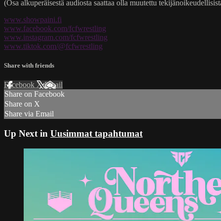
(Osa alkuperäisestä audiosta saattaa olla muutettu tekijänoikeudellisista
www.showpaini.fi
www.facebook.com/fcfwrestling
www.instagram.com/fcfwrestling
www.tiktok.com/@fcfwrestling
Share with friends
Facebook
X
Email
Share on Facebook
Share on X
Share via Email
Up Next in
Uusimmat tapahtumat