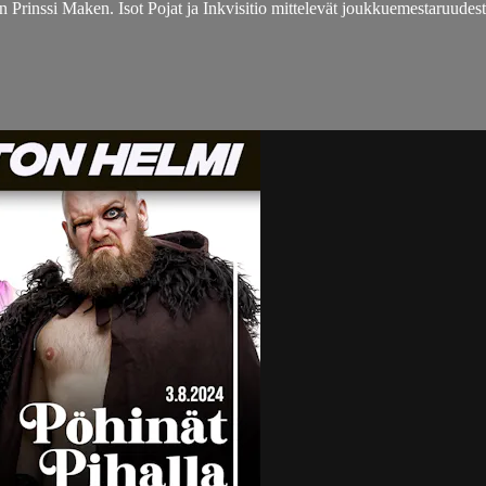
rinssi Maken. Isot Pojat ja Inkvisitio mittelevät joukkuemestaruudes