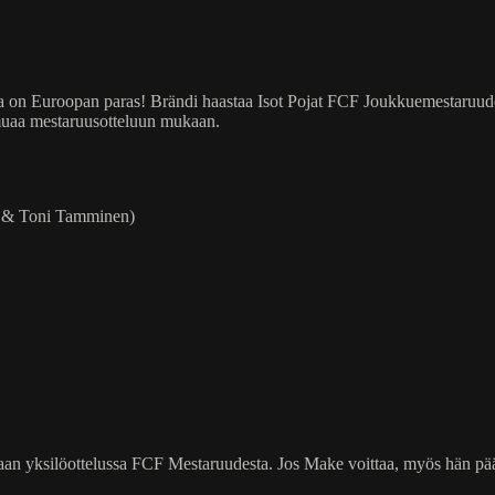
kuka on Euroopan paras! Brändi haastaa Isot Pojat FCF Joukkuemestaruu
muaa mestaruusotteluun mukaan.
en & Toni Tamminen)
astaan yksilöottelussa FCF Mestaruudesta. Jos Make voittaa, myös hän p