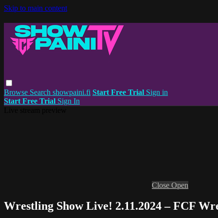
Skip to main content
Browse
Search
showpaini.fi
Start Free Trial
Sign in
Start Free Trial
Sign In
Live stream preview
Close
Open
Wrestling Show Live! 2.11.2024 – FCF Wre