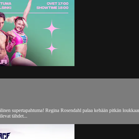
linen supertapahtuma! Regina Rosendahl palaa kehään pitkän loukkaan
evat tähdet...