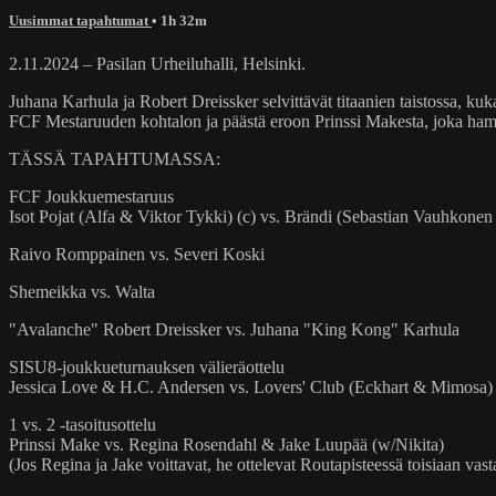
Uusimmat tapahtumat
• 1h 32m
2.11.2024 – Pasilan Urheiluhalli, Helsinki.
Juhana Karhula ja Robert Dreissker selvittävät titaanien taistossa, 
FCF Mestaruuden kohtalon ja päästä eroon Prinssi Makesta, joka ha
TÄSSÄ TAPAHTUMASSA:
FCF Joukkuemestaruus
Isot Pojat (Alfa & Viktor Tykki) (c) vs. Brändi (Sebastian Vauhkon
Raivo Romppainen vs. Severi Koski
Shemeikka vs. Walta
"Avalanche" Robert Dreissker vs. Juhana "King Kong" Karhula
SISU8-joukkueturnauksen välieräottelu
Jessica Love & H.C. Andersen vs. Lovers' Club (Eckhart & Mimosa)
1 vs. 2 -tasoitusottelu
Prinssi Make vs. Regina Rosendahl & Jake Luupää (w/Nikita)
(Jos Regina ja Jake voittavat, he ottelevat Routapisteessä toisiaan v